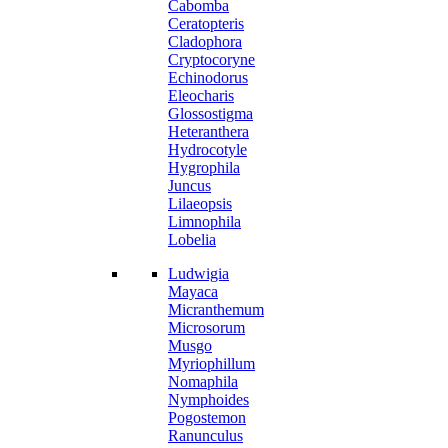
Cabomba
Ceratopteris
Cladophora
Cryptocoryne
Echinodorus
Eleocharis
Glossostigma
Heteranthera
Hydrocotyle
Hygrophila
Juncus
Lilaeopsis
Limnophila
Lobelia
Ludwigia
Mayaca
Micranthemum
Microsorum
Musgo
Myriophillum
Nomaphila
Nymphoides
Pogostemon
Ranunculus