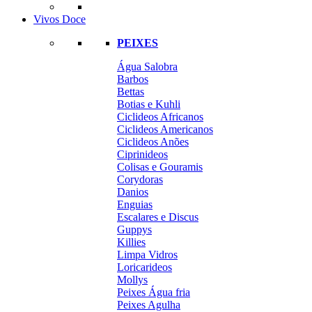
Vivos Doce
PEIXES
Água Salobra
Barbos
Bettas
Botias e Kuhli
Ciclideos Africanos
Ciclideos Americanos
Ciclideos Anões
Ciprinideos
Colisas e Gouramis
Corydoras
Danios
Enguias
Escalares e Discus
Guppys
Killies
Limpa Vidros
Loricarideos
Mollys
Peixes Água fria
Peixes Agulha