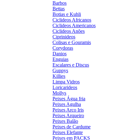
Barbos
Bettas
Botias e Kuhli
Ciclideos Africanos
Ciclideos Americanos
Ciclideos Anões
Ciprinideos
Colisas e Gouramis
Corydoras
Danios
Enguias
Escalares e Discus
Guppys
Killies
Limpa Vidros
Loricarideos
Mollys
Peixes Água fria
Peixes Agulha
Peixes Arco Iris
Peixes Arqueiro
Peixes Balão
Peixes de Cardume
Peixes Elefante
Peixes em PACKS