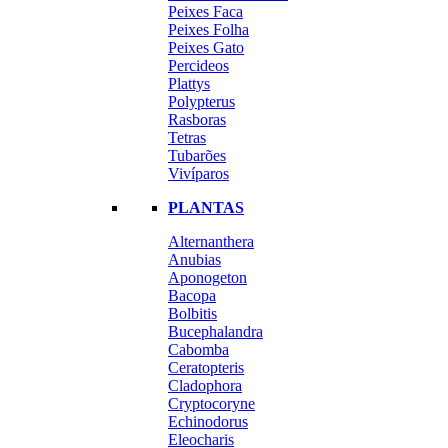
Peixes Faca
Peixes Folha
Peixes Gato
Percideos
Plattys
Polypterus
Rasboras
Tetras
Tubarões
Vivíparos
PLANTAS
Alternanthera
Anubias
Aponogeton
Bacopa
Bolbitis
Bucephalandra
Cabomba
Ceratopteris
Cladophora
Cryptocoryne
Echinodorus
Eleocharis