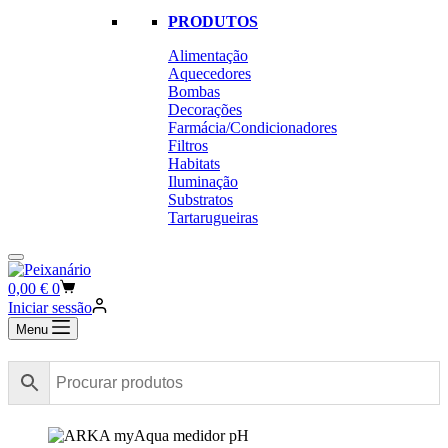
PRODUTOS
Alimentação
Aquecedores
Bombas
Decorações
Farmácia/Condicionadores
Filtros
Habitats
Iluminação
Substratos
Tartarugueiras
Carrinho
0,00
€
0
de
Iniciar sessão
compras
Menu