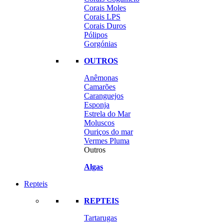
Corais Moles
Corais LPS
Corais Duros
Pólipos
Gorgónias
OUTROS
Anêmonas
Camarões
Caranguejos
Esponja
Estrela do Mar
Moluscos
Ouriços do mar
Vermes Pluma
Outros
Algas
Repteis
REPTEIS
Tartarugas