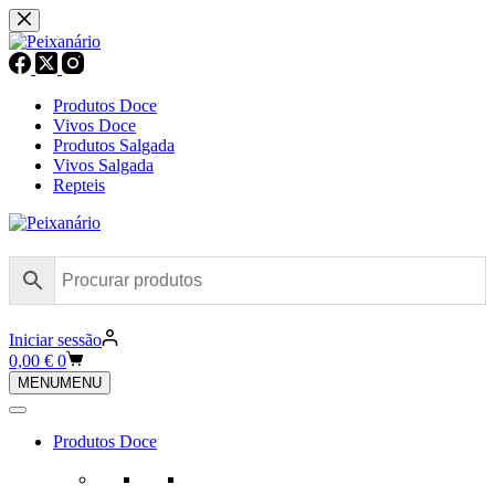
Pular
para
o
conteúdo
Produtos Doce
Vivos Doce
Produtos Salgada
Vivos Salgada
Repteis
Iniciar sessão
Carrinho
0,00
€
0
de
MENU
MENU
compras
Produtos Doce