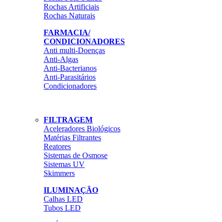
Rochas Artificiais
Rochas Naturais
FARMACIA/
CONDICIONADORES
Anti multi-Doenças
Anti-Algas
Anti-Bacterianos
Anti-Parasitários
Condicionadores
FILTRAGEM
Aceleradores Biológicos
Matérias Filtrantes
Reatores
Sistemas de Osmose
Sistemas UV
Skimmers
ILUMINAÇÃO
Calhas LED
Tubos LED