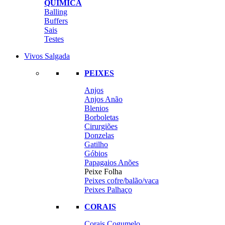
QUÍMICA
Balling
Buffers
Sais
Testes
Vivos Salgada
PEIXES
Anjos
Anjos Anão
Blenios
Borboletas
Cirurgiões
Donzelas
Gatilho
Góbios
Papagaios Anões
Peixe Folha
Peixes cofre/balão/vaca
Peixes Palhaço
CORAIS
Corais Cogumelo