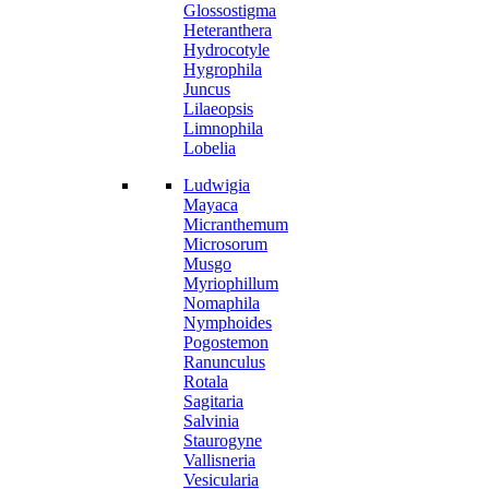
Glossostigma
Heteranthera
Hydrocotyle
Hygrophila
Juncus
Lilaeopsis
Limnophila
Lobelia
Ludwigia
Mayaca
Micranthemum
Microsorum
Musgo
Myriophillum
Nomaphila
Nymphoides
Pogostemon
Ranunculus
Rotala
Sagitaria
Salvinia
Staurogyne
Vallisneria
Vesicularia