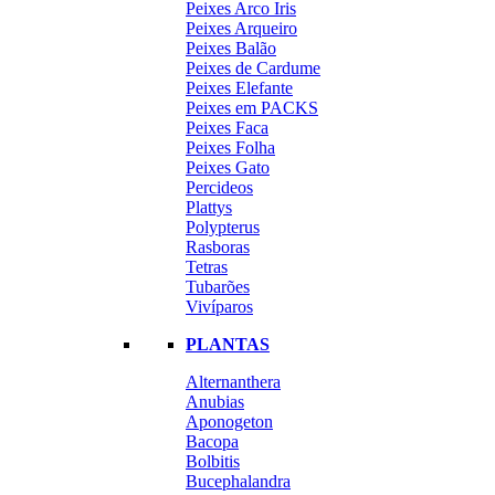
Peixes Arco Iris
Peixes Arqueiro
Peixes Balão
Peixes de Cardume
Peixes Elefante
Peixes em PACKS
Peixes Faca
Peixes Folha
Peixes Gato
Percideos
Plattys
Polypterus
Rasboras
Tetras
Tubarões
Vivíparos
PLANTAS
Alternanthera
Anubias
Aponogeton
Bacopa
Bolbitis
Bucephalandra