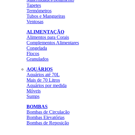
Tapetes
Termómetros
Tubos e Mangueiras
Ventosas
ALIMENTAÇÃO
Alimentos para Corais
Complementos Alimentares
Congelada
Flocos
Granulados
AQUÁRIOS
Aquários até 70L
Mais de 70 Litros
Aquários por medida
Móveis
Sumps
BOMBAS
Bombas de Circulação
Bombas Elevatórias
Bombas de Reposição