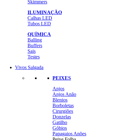
Skimmers
ILUMINAÇÃO
Calhas LED
Tubos LED
QUÍMICA
Balling
Buffers
Sais
Testes
Vivos Salgada
PEIXES
Anjos
Anjos Anão
Blenios
Borboletas
Cirurgiões
Donzelas
Gatilho
Góbios
Papagaios Anões
Peixe Folha