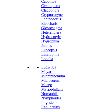
Cabomba
Ceratopteris
Cladophora
Cryptocoryne
Echinodorus
Eleocharis
Glossostigma
Heteranthera
Hydrocotyle
Hygrophila
Juncus
Lilaeopsis
Limnophila
Lobelia
Ludwigia
Mayaca
Micranthemum
Microsorum
Musgo
Myriophillum
Nomaphila
Nymphoides
Pogostemon
Ranunculus