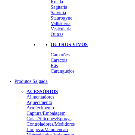
Rotala
Sagitaria
Salvinia
Staurogyne
Vallisneria
Vesicularia
Outras
OUTROS VIVOS
Camarões
Caracois
Rãs
Caranguejos
Produtos Salgada
ACESSÓRIOS
Alimentadores
Aquecimento
Arrefecimento
Captura/Embalagem
Colas/Silicones/Epoxys
Controladores/Medidores
Limpeza/Manutenção
Maternidades/Isolamento