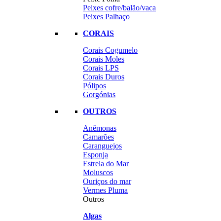
Peixes cofre/balão/vaca
Peixes Palhaço
CORAIS
Corais Cogumelo
Corais Moles
Corais LPS
Corais Duros
Pólipos
Gorgónias
OUTROS
Anêmonas
Camarões
Caranguejos
Esponja
Estrela do Mar
Moluscos
Ouriços do mar
Vermes Pluma
Outros
Algas