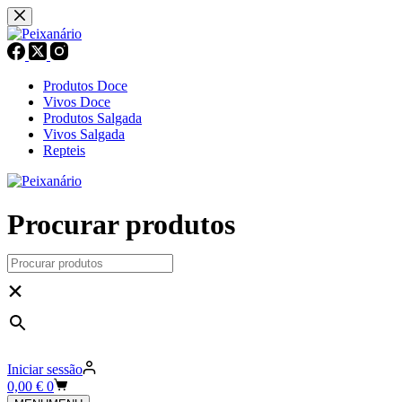
Pular
para
o
conteúdo
Produtos Doce
Vivos Doce
Produtos Salgada
Vivos Salgada
Repteis
Procurar produtos
×
Iniciar sessão
Carrinho
0,00
€
0
de