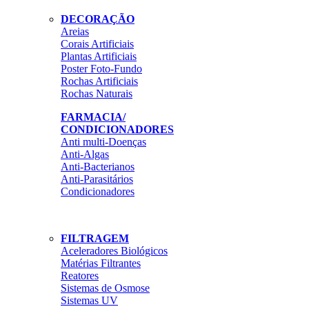
DECORAÇÃO
Areias
Corais Artificiais
Plantas Artificiais
Poster Foto-Fundo
Rochas Artificiais
Rochas Naturais
FARMACIA/
CONDICIONADORES
Anti multi-Doenças
Anti-Algas
Anti-Bacterianos
Anti-Parasitários
Condicionadores
FILTRAGEM
Aceleradores Biológicos
Matérias Filtrantes
Reatores
Sistemas de Osmose
Sistemas UV