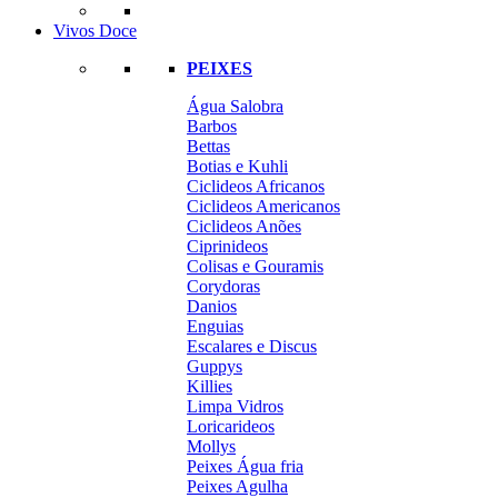
Vivos Doce
PEIXES
Água Salobra
Barbos
Bettas
Botias e Kuhli
Ciclideos Africanos
Ciclideos Americanos
Ciclideos Anões
Ciprinideos
Colisas e Gouramis
Corydoras
Danios
Enguias
Escalares e Discus
Guppys
Killies
Limpa Vidros
Loricarideos
Mollys
Peixes Água fria
Peixes Agulha