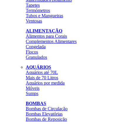
Tapetes
Termómetros
Tubos e Mangueiras
Ventosas
ALIMENTAÇÃO
Alimentos para Corais
Complementos Alimentares
Congelada
Flocos
Granulados
AQUÁRIOS
Aquários até 70L
Mais de 70 Litros
Aquários por medida
Móveis
Sumps
BOMBAS
Bombas de Circulação
Bombas Elevatórias
Bombas de Reposição