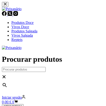
Pular
para
o
conteúdo
Produtos Doce
Vivos Doce
Produtos Salgada
Vivos Salgada
Repteis
Procurar produtos
×
Iniciar sessão
Carrinho
0,00
€
0
de