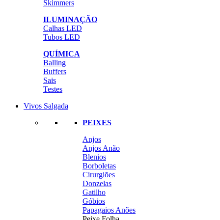
Skimmers
ILUMINAÇÃO
Calhas LED
Tubos LED
QUÍMICA
Balling
Buffers
Sais
Testes
Vivos Salgada
PEIXES
Anjos
Anjos Anão
Blenios
Borboletas
Cirurgiões
Donzelas
Gatilho
Góbios
Papagaios Anões
Peixe Folha