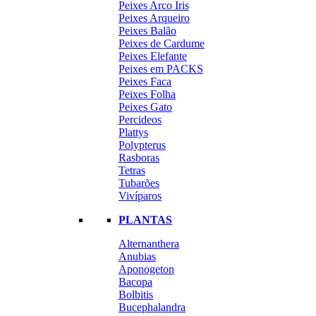
Peixes Arco Iris
Peixes Arqueiro
Peixes Balão
Peixes de Cardume
Peixes Elefante
Peixes em PACKS
Peixes Faca
Peixes Folha
Peixes Gato
Percideos
Plattys
Polypterus
Rasboras
Tetras
Tubarões
Vivíparos
PLANTAS
Alternanthera
Anubias
Aponogeton
Bacopa
Bolbitis
Bucephalandra