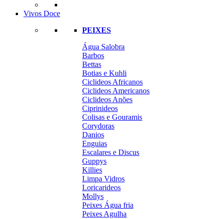
Vivos Doce
PEIXES
Água Salobra
Barbos
Bettas
Botias e Kuhli
Ciclideos Africanos
Ciclideos Americanos
Ciclideos Anões
Ciprinideos
Colisas e Gouramis
Corydoras
Danios
Enguias
Escalares e Discus
Guppys
Killies
Limpa Vidros
Loricarideos
Mollys
Peixes Água fria
Peixes Agulha