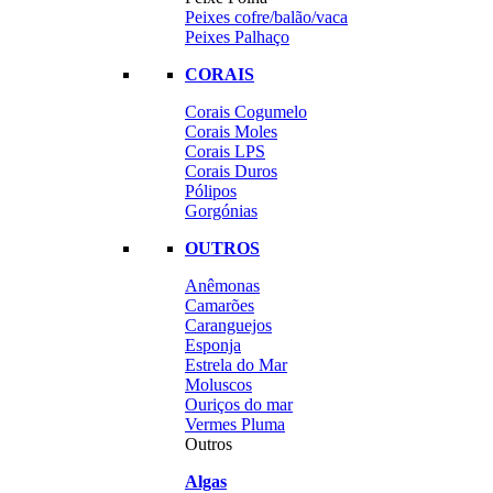
Peixes cofre/balão/vaca
Peixes Palhaço
CORAIS
Corais Cogumelo
Corais Moles
Corais LPS
Corais Duros
Pólipos
Gorgónias
OUTROS
Anêmonas
Camarões
Caranguejos
Esponja
Estrela do Mar
Moluscos
Ouriços do mar
Vermes Pluma
Outros
Algas