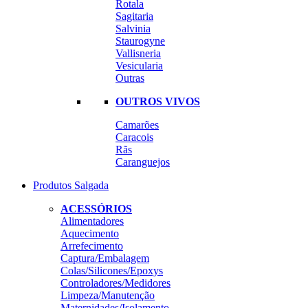
Rotala
Sagitaria
Salvinia
Staurogyne
Vallisneria
Vesicularia
Outras
OUTROS VIVOS
Camarões
Caracois
Rãs
Caranguejos
Produtos Salgada
ACESSÓRIOS
Alimentadores
Aquecimento
Arrefecimento
Captura/Embalagem
Colas/Silicones/Epoxys
Controladores/Medidores
Limpeza/Manutenção
Maternidades/Isolamento