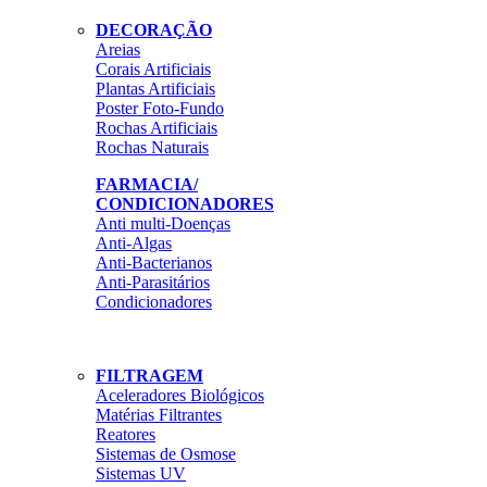
DECORAÇÃO
Areias
Corais Artificiais
Plantas Artificiais
Poster Foto-Fundo
Rochas Artificiais
Rochas Naturais
FARMACIA/
CONDICIONADORES
Anti multi-Doenças
Anti-Algas
Anti-Bacterianos
Anti-Parasitários
Condicionadores
FILTRAGEM
Aceleradores Biológicos
Matérias Filtrantes
Reatores
Sistemas de Osmose
Sistemas UV