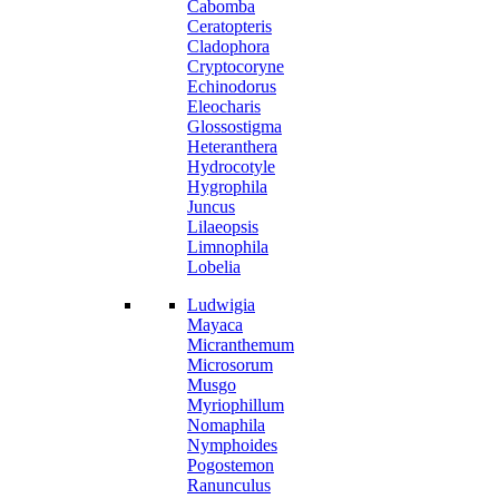
Cabomba
Ceratopteris
Cladophora
Cryptocoryne
Echinodorus
Eleocharis
Glossostigma
Heteranthera
Hydrocotyle
Hygrophila
Juncus
Lilaeopsis
Limnophila
Lobelia
Ludwigia
Mayaca
Micranthemum
Microsorum
Musgo
Myriophillum
Nomaphila
Nymphoides
Pogostemon
Ranunculus