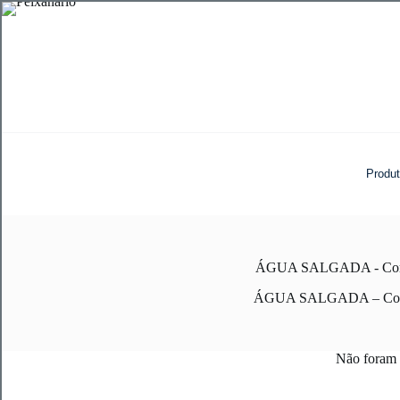
Pular
para
o
conteúdo
Produ
ÁGUA SALGADA - Cor
ÁGUA SALGADA – Cor
Não foram 