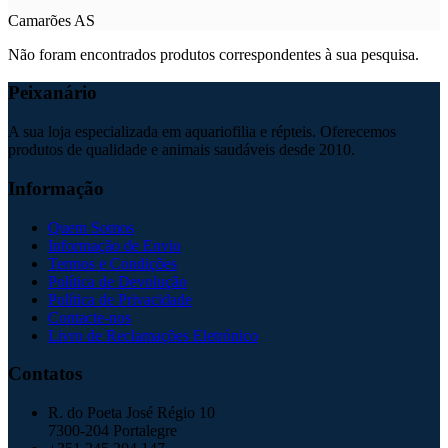
Camarões AS
Não foram encontrados produtos correspondentes à sua pesquisa.
Peixanário
A sua loja especializada em aquariofilia e répteis. Oferecemos
produtos de qualidade e animais saudáveis desde 2010.
Informação
Quem Somos
Informação de Envio
Termos e Condições
Política de Devolução
Política de Privacidade
Contacte-nos
Livro de Reclamações Eletrónico
Contatos
R. do Poeta José Régio 10
7300-204 Portalegre