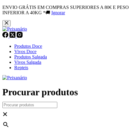
ENVIO GRÁTIS EM COMPRAS SUPERIORES A 80€ E PESO
INFERIOR A 40KG *🚚
Ignorar
Pular
para
o
conteúdo
Produtos Doce
Vivos Doce
Produtos Salgada
Vivos Salgada
Repteis
Procurar produtos
×