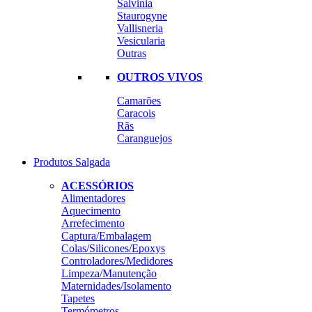
Salvinia
Staurogyne
Vallisneria
Vesicularia
Outras
OUTROS VIVOS
Camarões
Caracois
Rãs
Caranguejos
Produtos Salgada
ACESSÓRIOS
Alimentadores
Aquecimento
Arrefecimento
Captura/Embalagem
Colas/Silicones/Epoxys
Controladores/Medidores
Limpeza/Manutenção
Maternidades/Isolamento
Tapetes
Termómetros