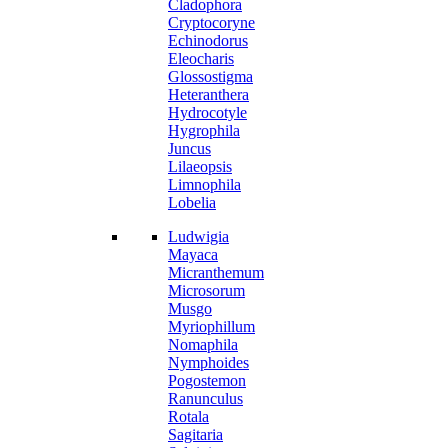
Cladophora
Cryptocoryne
Echinodorus
Eleocharis
Glossostigma
Heteranthera
Hydrocotyle
Hygrophila
Juncus
Lilaeopsis
Limnophila
Lobelia
Ludwigia
Mayaca
Micranthemum
Microsorum
Musgo
Myriophillum
Nomaphila
Nymphoides
Pogostemon
Ranunculus
Rotala
Sagitaria