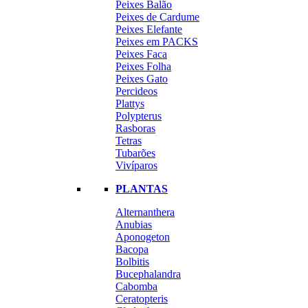
Peixes Balão
Peixes de Cardume
Peixes Elefante
Peixes em PACKS
Peixes Faca
Peixes Folha
Peixes Gato
Percideos
Plattys
Polypterus
Rasboras
Tetras
Tubarões
Vivíparos
PLANTAS
Alternanthera
Anubias
Aponogeton
Bacopa
Bolbitis
Bucephalandra
Cabomba
Ceratopteris