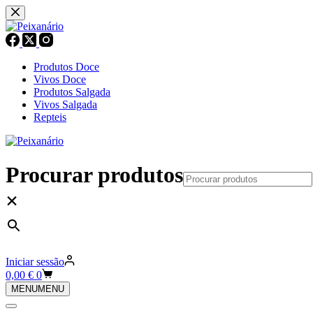
Pular
para
o
conteúdo
Produtos Doce
Vivos Doce
Produtos Salgada
Vivos Salgada
Repteis
Procurar produtos
×
Iniciar sessão
Carrinho
0,00
€
0
de
MENU
MENU
compras