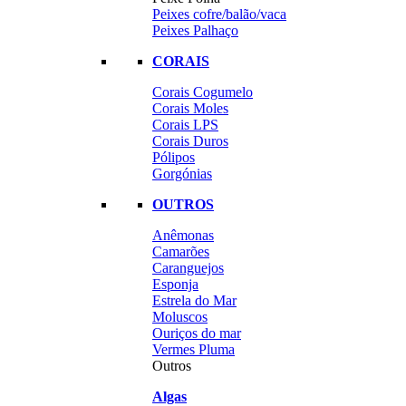
Peixes cofre/balão/vaca
Peixes Palhaço
CORAIS
Corais Cogumelo
Corais Moles
Corais LPS
Corais Duros
Pólipos
Gorgónias
OUTROS
Anêmonas
Camarões
Caranguejos
Esponja
Estrela do Mar
Moluscos
Ouriços do mar
Vermes Pluma
Outros
Algas