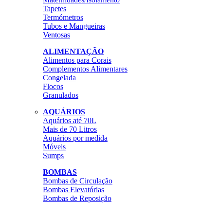
Tapetes
Termómetros
Tubos e Mangueiras
Ventosas
ALIMENTAÇÃO
Alimentos para Corais
Complementos Alimentares
Congelada
Flocos
Granulados
AQUÁRIOS
Aquários até 70L
Mais de 70 Litros
Aquários por medida
Móveis
Sumps
BOMBAS
Bombas de Circulação
Bombas Elevatórias
Bombas de Reposição