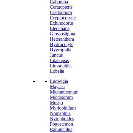
Cabomba
Ceratopteris
Cladophora
Cryptocoryne
Echinodorus
Eleocharis
Glossostigma
Heteranthera
Hydrocotyle
Hygrophila
Juncus
Lilaeopsis
Limnophila
Lobelia
Ludwigia
Mayaca
Micranthemum
Microsorum
Musgo
Myriophillum
Nomaphila
Nymphoides
Pogostemon
Ranunculus