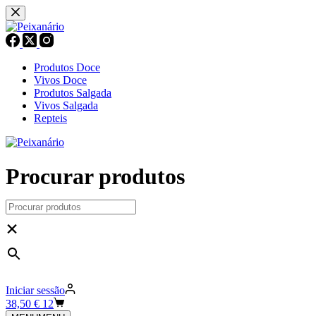
Pular
para
o
conteúdo
Produtos Doce
Vivos Doce
Produtos Salgada
Vivos Salgada
Repteis
Procurar produtos
×
Iniciar sessão
Carrinho
38,50
€
12
de