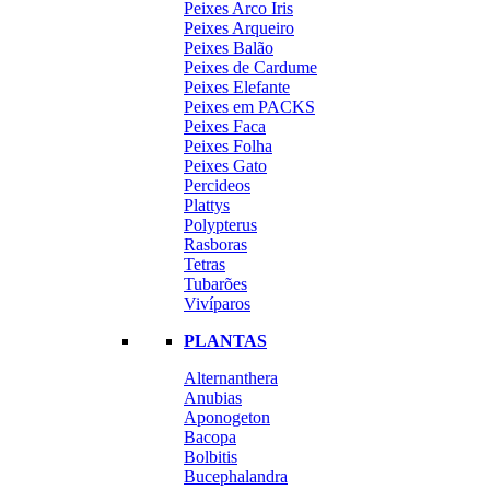
Peixes Arco Iris
Peixes Arqueiro
Peixes Balão
Peixes de Cardume
Peixes Elefante
Peixes em PACKS
Peixes Faca
Peixes Folha
Peixes Gato
Percideos
Plattys
Polypterus
Rasboras
Tetras
Tubarões
Vivíparos
PLANTAS
Alternanthera
Anubias
Aponogeton
Bacopa
Bolbitis
Bucephalandra