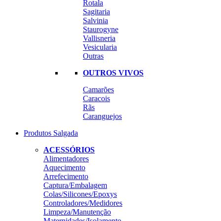
Rotala
Sagitaria
Salvinia
Staurogyne
Vallisneria
Vesicularia
Outras
OUTROS VIVOS
Camarões
Caracois
Rãs
Caranguejos
Produtos Salgada
ACESSÓRIOS
Alimentadores
Aquecimento
Arrefecimento
Captura/Embalagem
Colas/Silicones/Epoxys
Controladores/Medidores
Limpeza/Manutenção
Maternidades/Isolamento