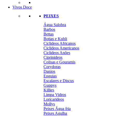
Vivos Doce
PEIXES
Água Salobra
Barbos
Bettas
Botias e Kuhli
Ciclideos Africanos
Ciclideos Americanos
Ciclideos Anões
Ciprinideos
Colisas e Gouramis
Corydoras
Danios
Enguias
Escalares e Discus
Guppys
Killies
Limpa Vidros
Loricarideos
Mollys
Peixes Água fria
Peixes Agulha