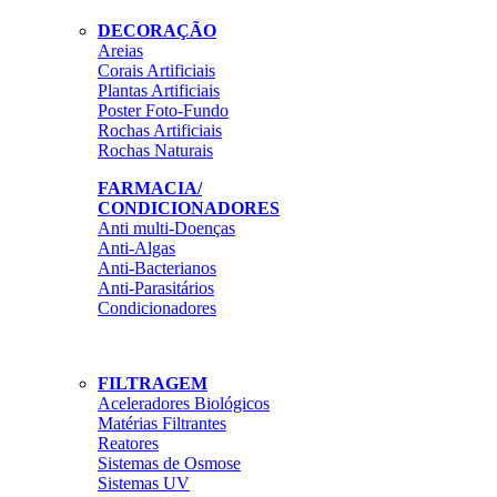
DECORAÇÃO
Areias
Corais Artificiais
Plantas Artificiais
Poster Foto-Fundo
Rochas Artificiais
Rochas Naturais
FARMACIA/
CONDICIONADORES
Anti multi-Doenças
Anti-Algas
Anti-Bacterianos
Anti-Parasitários
Condicionadores
FILTRAGEM
Aceleradores Biológicos
Matérias Filtrantes
Reatores
Sistemas de Osmose
Sistemas UV