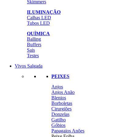
Skimmers
ILUMINAÇÃO
Calhas LED
Tubos LED
QUÍMICA
Balling
Buffers
Sais
Testes
Vivos Salgada
PEIXES
Anjos
Anjos Anão
Blenios
Borboletas
Cirurgiões
Donzelas
Gatilho
Góbios
Papagaios Anões
Peixe Folha