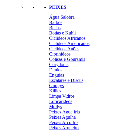
PEIXES
Água Salobra
Barbos
Bettas
Botias e Kuhli
Ciclideos Africanos
Ciclideos Americanos
Ciclideos Anões
Ciprinideos
Colisas e Gouramis
Corydoras
Danios
Enguias
Escalares e Discus
Guppys
Killies
Limpa Vidros
Loricarideos
Mollys
Peixes Água fria
Peixes Agulha
Peixes Arco Iris
Peixes Arqueiro