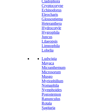
Cladophora
Cryptocoryne
Echinodorus
Eleocharis
Glossostigma
Heteranthera
Hydrocotyle
Hygrophila
Juncus
Lilaeopsis
Limnophila
Lobelia
Ludwigia
Mayaca
Micranthemum
Microsorum
Musgo
Myriophillum
Nomaphila
Nymphoides
Pogostemon
Ranunculus
Rotala
Sagitaria