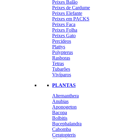
Peixes Balão
Peixes de Cardume
Peixes Elefante
Peixes em PACKS
Peixes Faca
Peixes Folha
Peixes Gato
Percideos
Plattys
Polypterus
Rasboras
Tetras
Tubarões
Vivíparos
PLANTAS
Alternanthera
Anubias
Aponogeton
Bacopa
Bolbitis
Bucephalandra
Cabomba
Ceratopteris