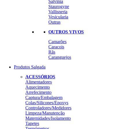
Salvinia
Staurogyne
Vallisneria
Vesicularia
Outras
OUTROS VIVOS
Camarões
Caracois
Rãs
Caranguejos
Produtos Salgada
ACESSÓRIOS
Alimentadores
Aquecimento
Arrefecimento
Captura/Embalagem
Colas/Silicones/Epoxys
Controladores/Medidores
Limpeza/Manutenção
Maternidades/Isolamento
Tapetes
Termómetros