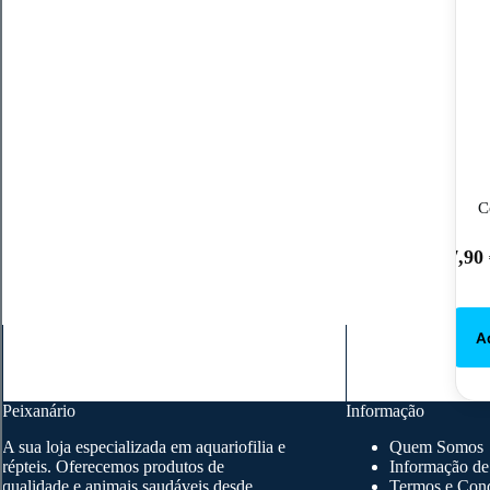
C
7,90
Peixanário
Informação
A sua loja especializada em aquariofilia e
Quem Somos
répteis. Oferecemos produtos de
Informação de
qualidade e animais saudáveis desde
Termos e Con