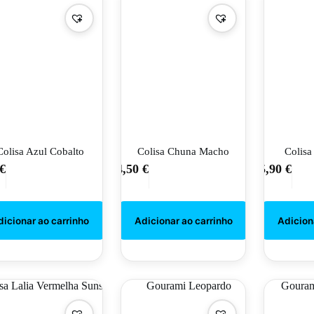
Colisa Azul Cobalto
Colisa Chuna Macho
Colisa
€
4,50
€
5,90
€