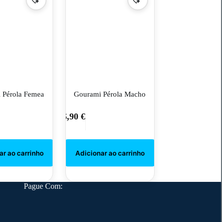
 Pérola Femea
Gourami Pérola Macho
6,90
€
Pague Com: