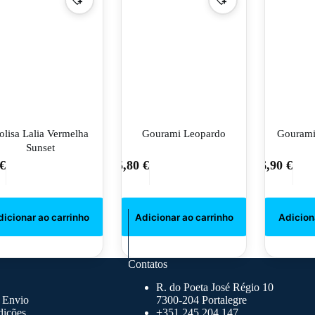
olisa Lalia Vermelha
Gourami Leopardo
Gourami
Sunset
€
5,80
€
6,90
€
Contatos
R. do Poeta José Régio 10
 Envio
7300-204 Portalegre
dições
+351 245 204 147