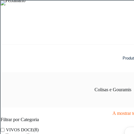
Pular
para
o
conteúdo
Produ
Colisas e Gouramis
A mostrar t
Filtrar por Categoria
(8)
VIVOS DOCE