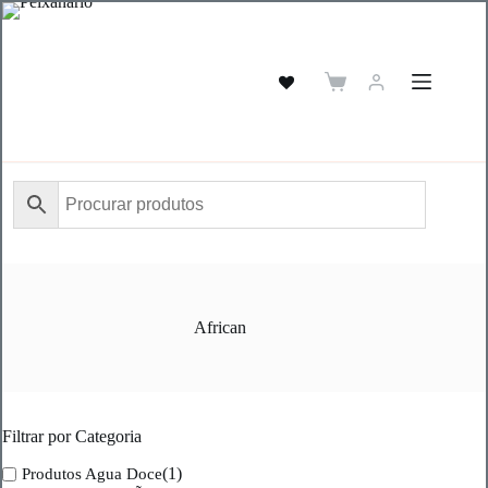
Pular
para
o
conteúdo
Carrinho
de
compras
African
Filtrar por Categoria
(1)
Produtos Agua Doce