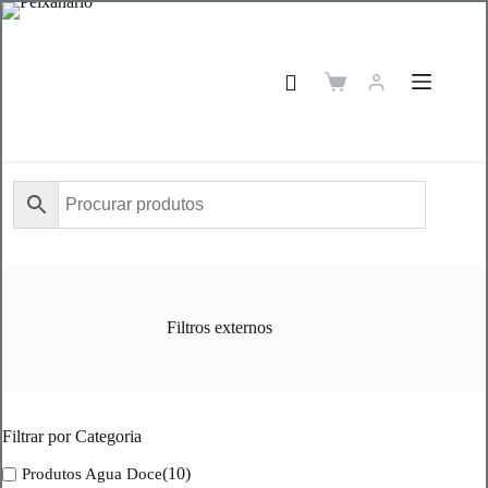
Pular
para
o
conteúdo
Carrinho
de
compras
Filtros externos
Filtrar por Categoria
(10)
Produtos Agua Doce