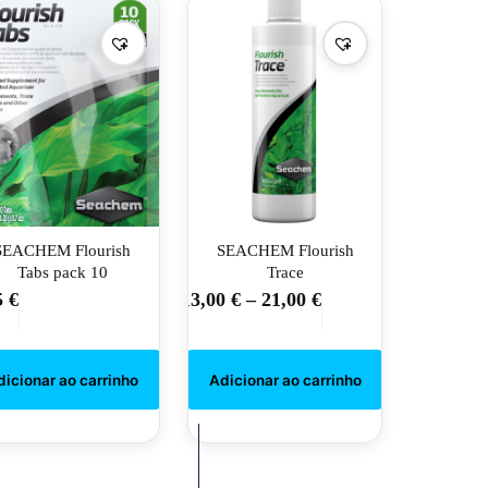
on
on
the
the
product
product
page
page
SEACHEM Flourish
SEACHEM Flourish
Tabs pack 10
Trace
5
€
13,00
€
–
21,00
€
This
product
has
multiple
variants.
The
options
may
be
chosen