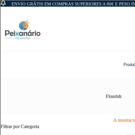
ENVIO GRÁTIS EM COMPRAS SUPERIORES A 80€ E PESO IN
Pular
para
o
conteúdo
Produ
Flourish
A mostrar t
Filtrar por Categoria