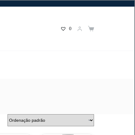
0
Carrinho
de
compras