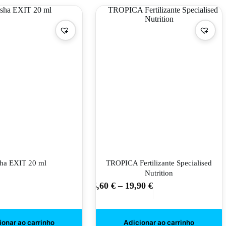
chosen
chosen
on
on
the
the
product
product
page
page
ha EXIT 20 ml
TROPICA Fertilizante Specialised
Nutrition
5,60
€
–
19,90
€
This
product
has
multiple
variants.