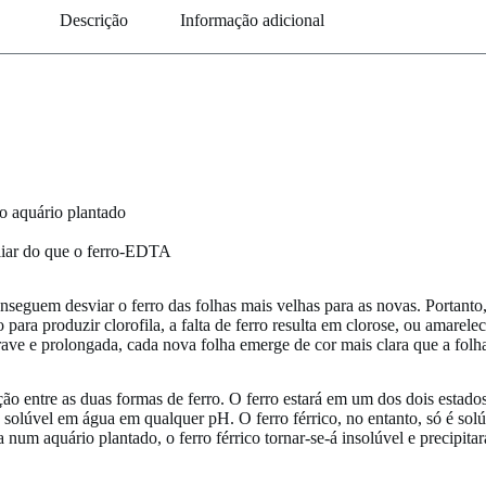
Descrição
Informação adicional
o aquário plantado
liar do que o ferro-EDTA
conseguem desviar o ferro das folhas mais velhas para as novas. Portant
para produzir clorofila, a falta de ferro resulta em clorose, ou amarele
ave e prolongada, cada nova folha emerge de cor mais clara que a folha
ção entre as duas formas de ferro. O ferro estará em um dos dois estad
, é solúvel em água em qualquer pH. O ferro férrico, no entanto, só é s
a num aquário plantado, o ferro férrico tornar-se-á insolúvel e precipit