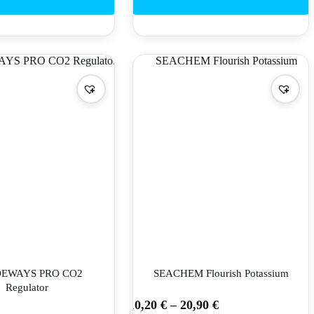
The
options
may
be
chosen
on
the
product
page
DEWAYS PRO CO2
SEACHEM Flourish Potassium
Regulator
10,20
€
–
20,90
€
This