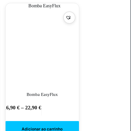
chosen
on
the
product
page
Bomba EasyFlux
16,90
€
–
22,90
€
This
product
has
multiple
variants.