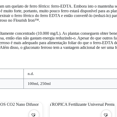
egam um quelato de ferro férrico: ferro-EDTA. Embora isto o mantenha 
A é muito forte, portanto, muito pouco ferro estará disponível para as p
a extrair o ferro férrico do ferro EDTA e então convertê-lo (reduzi-lo) 
rroso no Flourish Iron™.
altamente concentrado (10.000 mg/L). As plantas conseguem obter benef
osa, então elas não gastam energia reduzindo-o. Apesar do que outros f
 ferroso é mais adequado para alimentação foliar do que o ferro-EDTA d
Além disso, o gluconato ferroso tem a vantagem adicional de ser uma f
n.d.
100ml, 250ml