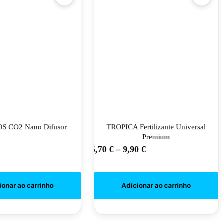
S CO2 Nano Difusor
TROPICA Fertilizante Universal
Premium
5,70
€
–
9,90
€
This
This
product
product
has
has
multiple
multiple
variants.
variants.
The
The
options
options
may
may
be
be