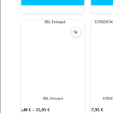
JBL Ferropol
STRI
6,40
€
–
15,95
€
87,95
€
This