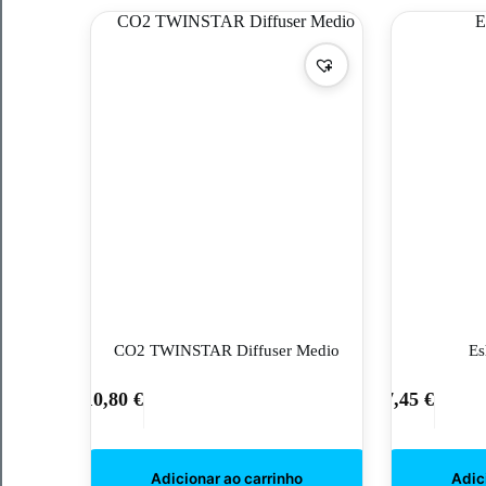
CO2 TWINSTAR Diffuser Medio
Es
10,80
€
7,45
€