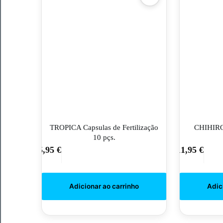
TROPICA Capsulas de Fertilização
CHIHIRO
10 pçs.
5,95
€
11,95
€