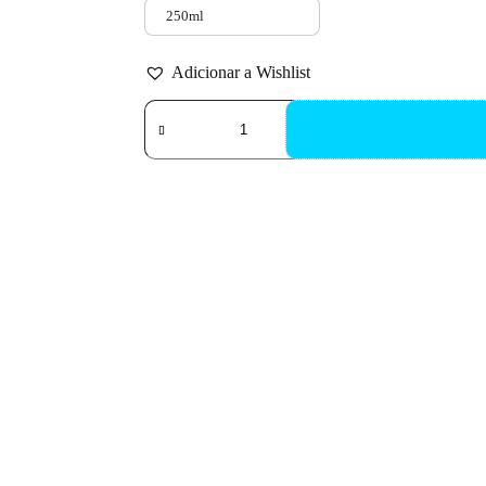
250ml
Adicionar a Wishlist
Quantidade
de
SEACHEM
Flourish
Iron