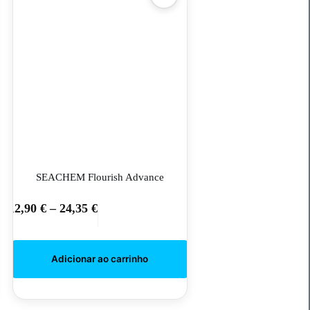
SEACHEM Flourish Advance
12,90
€
–
24,35
€
This
product
has
multiple
variants.
The
options
may
be