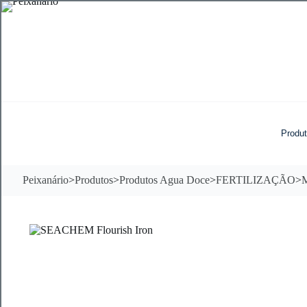
Pular
para
o
conteúdo
Produ
Peixanário
>
Produtos
>
Produtos Agua Doce
>
FERTILIZAÇÃO
>
M