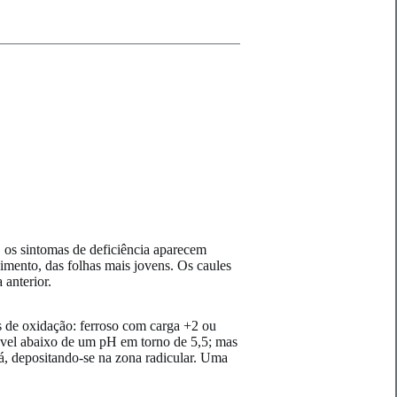
o, os sintomas de deficiência aparecem
cimento, das folhas mais jovens. Os caules
 anterior.
os de oxidação: ferroso com carga +2 ou
olúvel abaixo de um pH em torno de 5,5; mas
ará, depositando-se na zona radicular. Uma