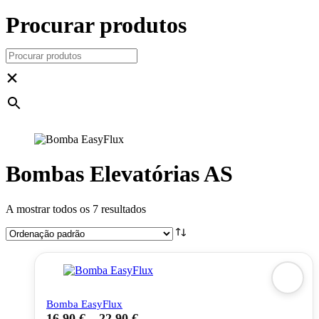
Procurar produtos
×
Bombas Elevatórias AS
A mostrar todos os 7 resultados
Bomba EasyFlux
16,90
€
–
22,90
€
This