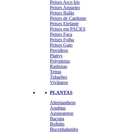
Peixes Arco Iris
Peixes Arqueiro
Peixes Balão
Peixes de Cardume
Peixes Elefante
Peixes em PACKS
Peixes Faca
Peixes Folha
Peixes Gato
Percideos
Plattys
Polypterus
Rasboras
Tetras
Tubarões
Vivíparos
PLANTAS
Alternanthera
Anubias
Aponogeton
Bacopa
Bolbitis
Bucephalandra