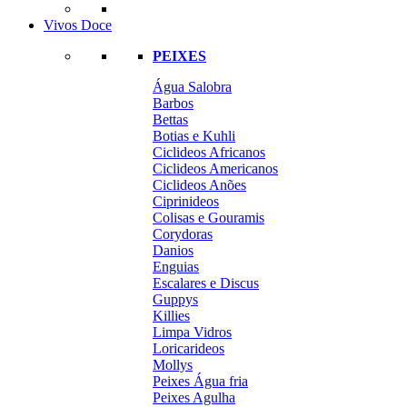
Vivos Doce
PEIXES
Água Salobra
Barbos
Bettas
Botias e Kuhli
Ciclideos Africanos
Ciclideos Americanos
Ciclideos Anões
Ciprinideos
Colisas e Gouramis
Corydoras
Danios
Enguias
Escalares e Discus
Guppys
Killies
Limpa Vidros
Loricarideos
Mollys
Peixes Água fria
Peixes Agulha