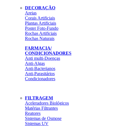
DECORAÇÃO
Areias
Corais Artificiais
Plantas Artificiais
Poster Foto-Fundo
Rochas Artificiais
Rochas Naturais
FARMACIA/
CONDICIONADORES
Anti multi-Doenças
Anti-Algas
Anti-Bacterianos
Anti-Parasitários
Condicionadores
FILTRAGEM
Aceleradores Biológicos
Matérias Filtrantes
Reatores
Sistemas de Osmose
Sistemas UV