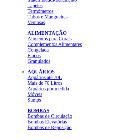
Tapetes
Termómetros
Tubos e Mangueiras
Ventosas
ALIMENTAÇÃO
Alimentos para Corais
Complementos Alimentares
Congelada
Flocos
Granulados
AQUÁRIOS
Aquários até 70L
Mais de 70 Litros
Aquários por medida
Móveis
Sumps
BOMBAS
Bombas de Circulação
Bombas Elevatórias
Bombas de Reposição