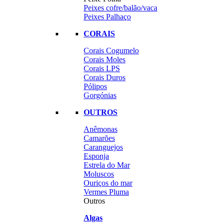
Peixes cofre/balão/vaca
Peixes Palhaço
CORAIS
Corais Cogumelo
Corais Moles
Corais LPS
Corais Duros
Pólipos
Gorgónias
OUTROS
Anêmonas
Camarões
Caranguejos
Esponja
Estrela do Mar
Moluscos
Ouriços do mar
Vermes Pluma
Outros
Algas