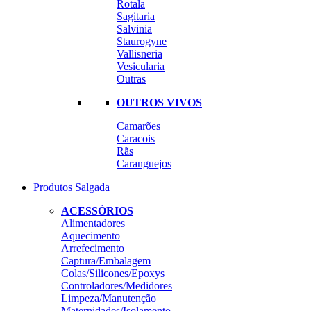
Rotala
Sagitaria
Salvinia
Staurogyne
Vallisneria
Vesicularia
Outras
OUTROS VIVOS
Camarões
Caracois
Rãs
Caranguejos
Produtos Salgada
ACESSÓRIOS
Alimentadores
Aquecimento
Arrefecimento
Captura/Embalagem
Colas/Silicones/Epoxys
Controladores/Medidores
Limpeza/Manutenção
Maternidades/Isolamento