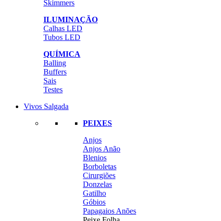
Skimmers
ILUMINAÇÃO
Calhas LED
Tubos LED
QUÍMICA
Balling
Buffers
Sais
Testes
Vivos Salgada
PEIXES
Anjos
Anjos Anão
Blenios
Borboletas
Cirurgiões
Donzelas
Gatilho
Góbios
Papagaios Anões
Peixe Folha