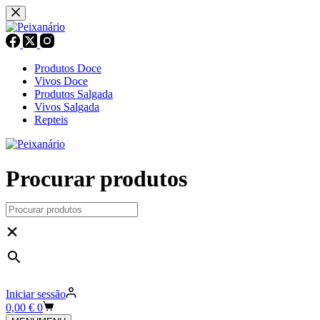
Pular
para
o
conteúdo
Produtos Doce
Vivos Doce
Produtos Salgada
Vivos Salgada
Repteis
Procurar produtos
×
Iniciar sessão
Carrinho
0,00
€
0
de