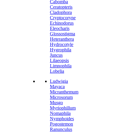
Cabomba
Ceratopteris
Cladophora
Cryptocoryne
Echinodorus
Eleocharis
Glossostigma
Heteranthera
Hydrocotyle
Hygrophila
Juncus
Lilaeopsis
Limnophila
Lobelia
Ludwigia
Mayaca
Micranthemum
Microsorum
Musgo
Myriophillum
Nomaphila
Nymphoides
Pogostemon
Ranunculus