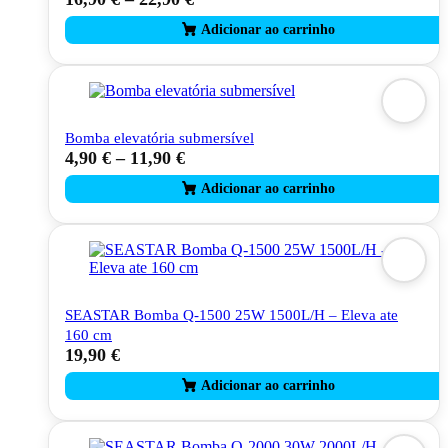
product
has
multiple
variants.
The
options
may
Bomba elevatória submersível
be
4,90
€
–
11,90
€
This
chosen
product
on
has
the
multiple
product
variants.
page
The
options
may
be
SEASTAR Bomba Q-1500 25W 1500L/H – Eleva ate
chosen
160 cm
on
19,90
€
the
product
page