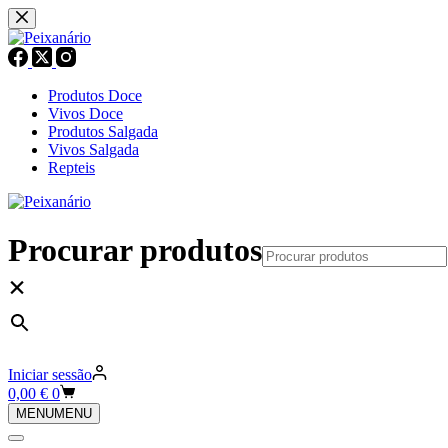
Pular
para
o
conteúdo
Produtos Doce
Vivos Doce
Produtos Salgada
Vivos Salgada
Repteis
Procurar produtos
×
Iniciar sessão
Carrinho
0,00
€
0
de
MENU
MENU
compras