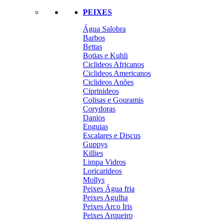
PEIXES
Água Salobra
Barbos
Bettas
Botias e Kuhli
Ciclideos Africanos
Ciclideos Americanos
Ciclideos Anões
Ciprinideos
Colisas e Gouramis
Corydoras
Danios
Enguias
Escalares e Discus
Guppys
Killies
Limpa Vidros
Loricarideos
Mollys
Peixes Água fria
Peixes Agulha
Peixes Arco Iris
Peixes Arqueiro