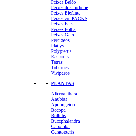
Peixes Balão
Peixes de Cardume
Peixes Elefante
Peixes em PACKS
Peixes Faca
Peixes Folha
Peixes Gato
Percideos
Plattys
Polypterus
Rasboras
Tetras
Tubarões
Vivíparos
PLANTAS
Alternanthera
Anubias
Aponogeton
Bacopa
Bolbitis
Bucephalandra
Cabomba
Ceratopteris