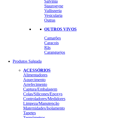
Salvinia
Staurogyne
Vallisneria
Vesicularia
Outras
OUTROS VIVOS
Camarões
Caracois
Rãs
Caranguejos
Produtos Salgada
ACESSÓRIOS
Alimentadores
Aquecimento
Arrefecimento
Captura/Embalagem
Colas/Silicones/Epoxys
Controladores/Medidores
Limpeza/Manutenção
Maternidades/Isolamento
Tapetes
Termómetros