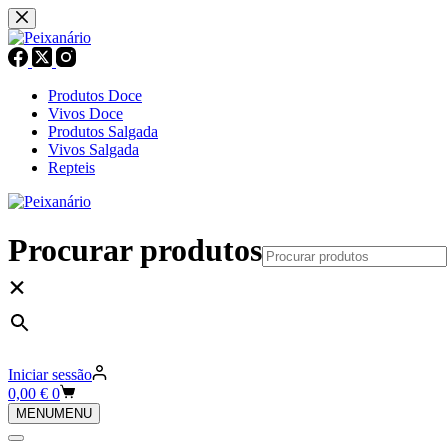
Pular
para
o
conteúdo
Produtos Doce
Vivos Doce
Produtos Salgada
Vivos Salgada
Repteis
Procurar produtos
×
Iniciar sessão
Carrinho
0,00
€
0
de
MENU
MENU
compras