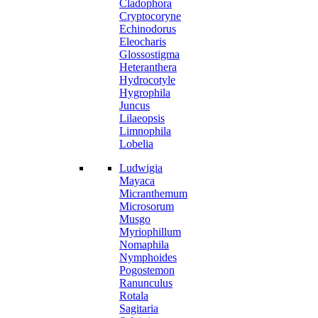
Cladophora
Cryptocoryne
Echinodorus
Eleocharis
Glossostigma
Heteranthera
Hydrocotyle
Hygrophila
Juncus
Lilaeopsis
Limnophila
Lobelia
Ludwigia
Mayaca
Micranthemum
Microsorum
Musgo
Myriophillum
Nomaphila
Nymphoides
Pogostemon
Ranunculus
Rotala
Sagitaria