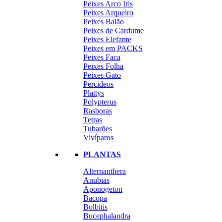
Peixes Arco Iris
Peixes Arqueiro
Peixes Balão
Peixes de Cardume
Peixes Elefante
Peixes em PACKS
Peixes Faca
Peixes Folha
Peixes Gato
Percideos
Plattys
Polypterus
Rasboras
Tetras
Tubarões
Vivíparos
PLANTAS
Alternanthera
Anubias
Aponogeton
Bacopa
Bolbitis
Bucephalandra