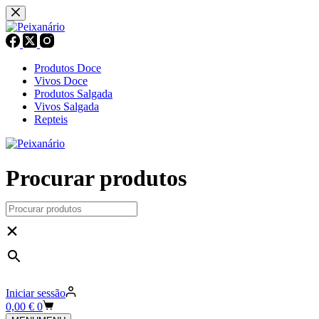
Pular
para
o
conteúdo
Produtos Doce
Vivos Doce
Produtos Salgada
Vivos Salgada
Repteis
Procurar produtos
×
Iniciar sessão
Carrinho
0,00
€
0
de