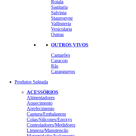
Rotala
Sagitaria
Salvinia
Staurogyne
Vallisneria
Vesicularia
Outras
OUTROS VIVOS
Camarões
Caracois
Rãs
Caranguejos
Produtos Salgada
ACESSÓRIOS
Alimentadores
Aquecimento
Arrefecimento
Captura/Embalagem
Colas/Silicones/Epoxys
Controladores/Medidores
Limpeza/Manutenção
Maternidades/Isolamento