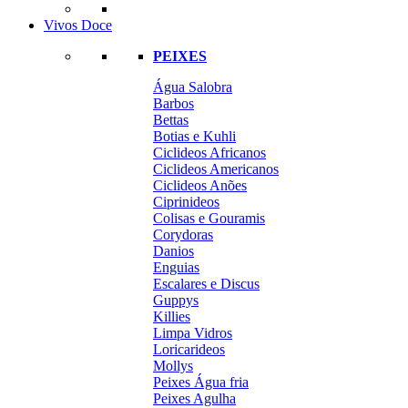
Vivos Doce
PEIXES
Água Salobra
Barbos
Bettas
Botias e Kuhli
Ciclideos Africanos
Ciclideos Americanos
Ciclideos Anões
Ciprinideos
Colisas e Gouramis
Corydoras
Danios
Enguias
Escalares e Discus
Guppys
Killies
Limpa Vidros
Loricarideos
Mollys
Peixes Água fria
Peixes Agulha