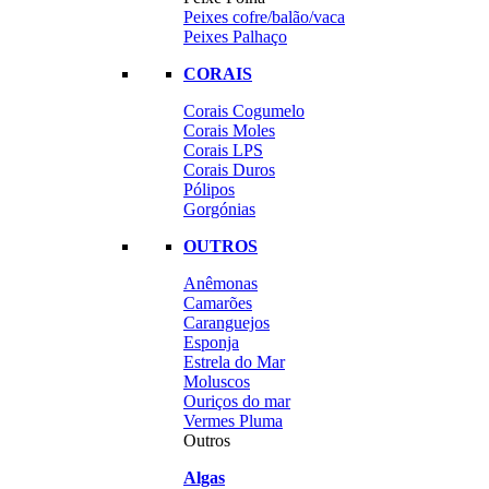
Peixes cofre/balão/vaca
Peixes Palhaço
CORAIS
Corais Cogumelo
Corais Moles
Corais LPS
Corais Duros
Pólipos
Gorgónias
OUTROS
Anêmonas
Camarões
Caranguejos
Esponja
Estrela do Mar
Moluscos
Ouriços do mar
Vermes Pluma
Outros
Algas