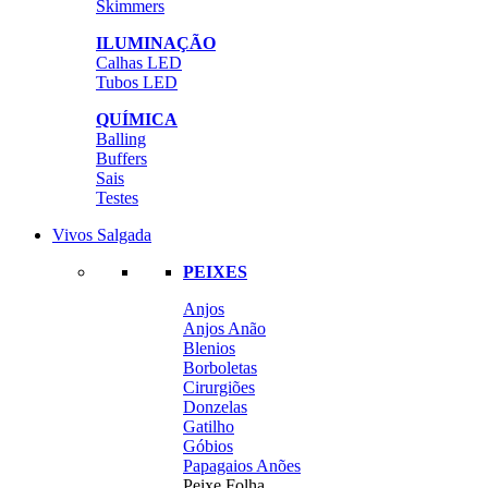
Skimmers
ILUMINAÇÃO
Calhas LED
Tubos LED
QUÍMICA
Balling
Buffers
Sais
Testes
Vivos Salgada
PEIXES
Anjos
Anjos Anão
Blenios
Borboletas
Cirurgiões
Donzelas
Gatilho
Góbios
Papagaios Anões
Peixe Folha