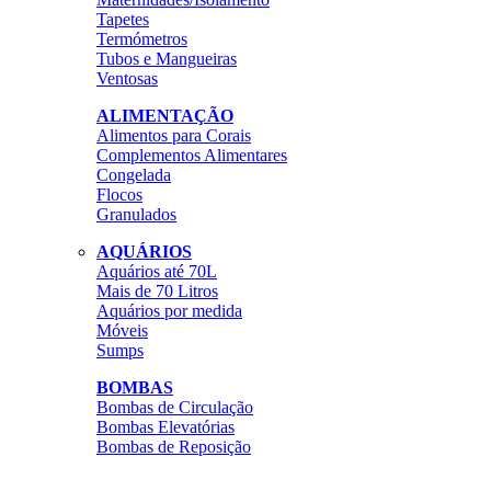
Tapetes
Termómetros
Tubos e Mangueiras
Ventosas
ALIMENTAÇÃO
Alimentos para Corais
Complementos Alimentares
Congelada
Flocos
Granulados
AQUÁRIOS
Aquários até 70L
Mais de 70 Litros
Aquários por medida
Móveis
Sumps
BOMBAS
Bombas de Circulação
Bombas Elevatórias
Bombas de Reposição