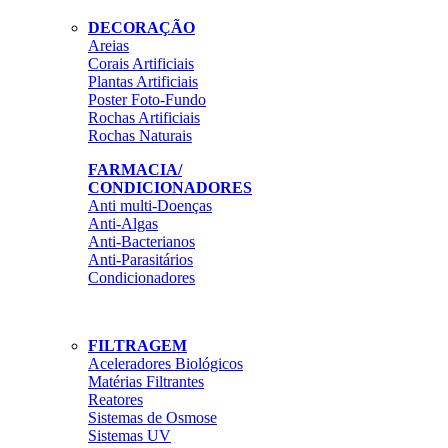
DECORAÇÃO
Areias
Corais Artificiais
Plantas Artificiais
Poster Foto-Fundo
Rochas Artificiais
Rochas Naturais
FARMACIA/
CONDICIONADORES
Anti multi-Doenças
Anti-Algas
Anti-Bacterianos
Anti-Parasitários
Condicionadores
FILTRAGEM
Aceleradores Biológicos
Matérias Filtrantes
Reatores
Sistemas de Osmose
Sistemas UV