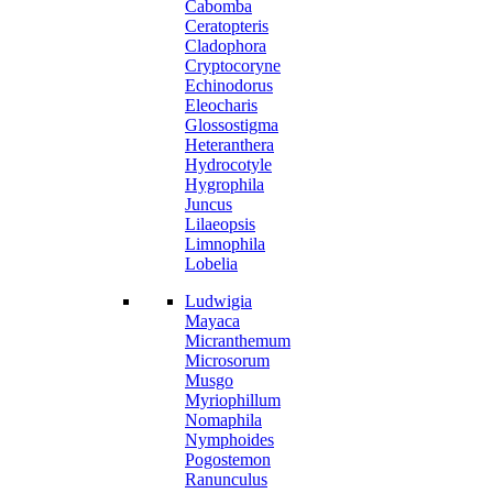
Cabomba
Ceratopteris
Cladophora
Cryptocoryne
Echinodorus
Eleocharis
Glossostigma
Heteranthera
Hydrocotyle
Hygrophila
Juncus
Lilaeopsis
Limnophila
Lobelia
Ludwigia
Mayaca
Micranthemum
Microsorum
Musgo
Myriophillum
Nomaphila
Nymphoides
Pogostemon
Ranunculus