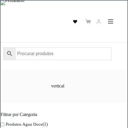
Pular
para
o
conteúdo
Carrinho
de
compras
vertical
Filtrar por Categoria
(1)
Produtos Agua Doce