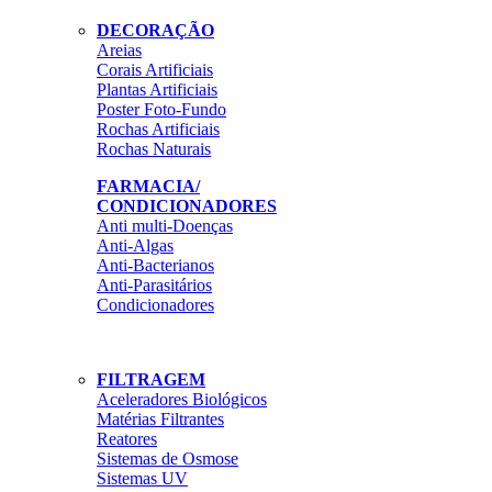
DECORAÇÃO
Areias
Corais Artificiais
Plantas Artificiais
Poster Foto-Fundo
Rochas Artificiais
Rochas Naturais
FARMACIA/
CONDICIONADORES
Anti multi-Doenças
Anti-Algas
Anti-Bacterianos
Anti-Parasitários
Condicionadores
FILTRAGEM
Aceleradores Biológicos
Matérias Filtrantes
Reatores
Sistemas de Osmose
Sistemas UV