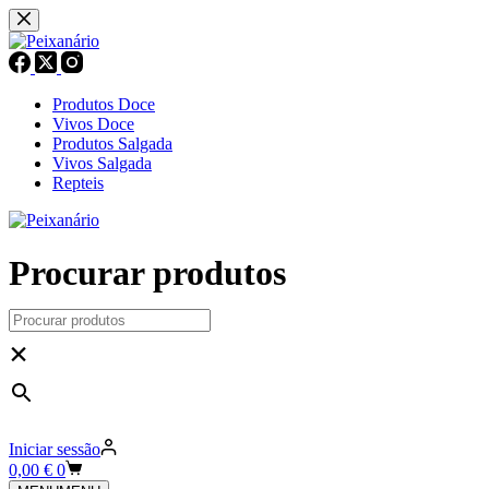
Pular
para
o
conteúdo
Produtos Doce
Vivos Doce
Produtos Salgada
Vivos Salgada
Repteis
Procurar produtos
×
Iniciar sessão
Carrinho
0,00
€
0
de