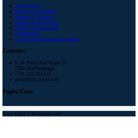
Quem Somos
Informação de Envio
Termos e Condições
Política de Devolução
Política de Privacidade
Contacte-nos
Livro de Reclamações Eletrónico
Contatos
R. do Poeta José Régio 10
7300-204 Portalegre
+351 245 204 147
geral@peixanario.com
Pague Com:
Copy Right © Peixanario.com