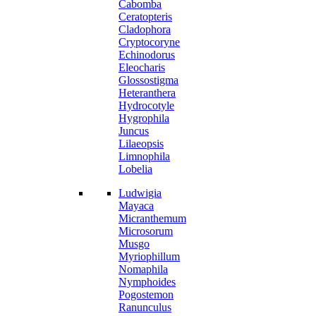
Cabomba
Ceratopteris
Cladophora
Cryptocoryne
Echinodorus
Eleocharis
Glossostigma
Heteranthera
Hydrocotyle
Hygrophila
Juncus
Lilaeopsis
Limnophila
Lobelia
Ludwigia
Mayaca
Micranthemum
Microsorum
Musgo
Myriophillum
Nomaphila
Nymphoides
Pogostemon
Ranunculus