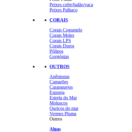
Peixes cofre/balão/vaca
Peixes Palhaço
CORAIS
Corais Cogumelo
Corais Moles
Corais LPS
Corais Duros
Pólipos
Gorgónias
OUTROS
Anêmonas
Camarões
Caranguejos
Esponja
Estrela do Mar
Moluscos
Ouriços do mar
Vermes Pluma
Outros
Algas