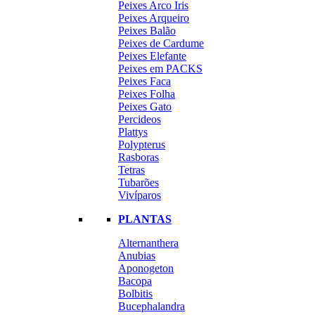
Peixes Arco Iris
Peixes Arqueiro
Peixes Balão
Peixes de Cardume
Peixes Elefante
Peixes em PACKS
Peixes Faca
Peixes Folha
Peixes Gato
Percideos
Plattys
Polypterus
Rasboras
Tetras
Tubarões
Vivíparos
PLANTAS
Alternanthera
Anubias
Aponogeton
Bacopa
Bolbitis
Bucephalandra