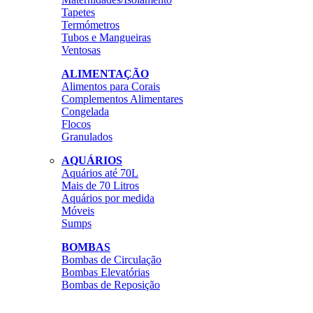
Tapetes
Termómetros
Tubos e Mangueiras
Ventosas
ALIMENTAÇÃO
Alimentos para Corais
Complementos Alimentares
Congelada
Flocos
Granulados
AQUÁRIOS
Aquários até 70L
Mais de 70 Litros
Aquários por medida
Móveis
Sumps
BOMBAS
Bombas de Circulação
Bombas Elevatórias
Bombas de Reposição