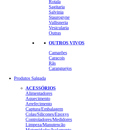
Rotala
Sagitaria
Salvinia
Staurogyne
Vallisneria
Vesicularia
Outras
OUTROS VIVOS
Camarões
Caracois
Rãs
Caranguejos
Produtos Salgada
ACESSÓRIOS
Alimentadores
Aquecimento
Arrefecimento
Captura/Embalagem
Colas/Silicones/Epoxys
Controladores/Medidores
Limpeza/Manutenção
Maternidades/Isolamento