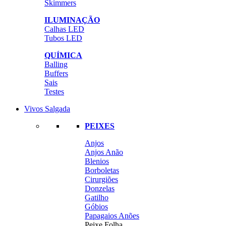
Skimmers
ILUMINAÇÃO
Calhas LED
Tubos LED
QUÍMICA
Balling
Buffers
Sais
Testes
Vivos Salgada
PEIXES
Anjos
Anjos Anão
Blenios
Borboletas
Cirurgiões
Donzelas
Gatilho
Góbios
Papagaios Anões
Peixe Folha