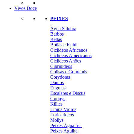
Vivos Doce
PEIXES
Água Salobra
Barbos
Bettas
Botias e Kuhli
Ciclideos Africanos
Ciclideos Americanos
Ciclideos Anões
Ciprinideos
Colisas e Gouramis
Corydoras
Danios
Enguias
Escalares e Discus
Guppys
Killies
Limpa Vidros
Loricarideos
Mollys
Peixes Água fria
Peixes Agulha