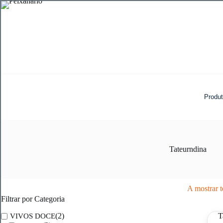
Pular
para
o
conteúdo
Produ
Tateurndina
A mostrar t
Filtrar por Categoria
(2)
VIVOS DOCE