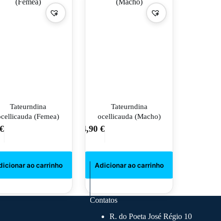
Tateurndina
Tateurndina
ocellicauda (Femea)
ocellicauda (Macho)
€
4,90
€
Contatos
R. do Poeta José Régio 10