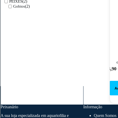
(2)
PEIXES
(2)
Gobios
4,90
Peixanário
Informação
A sua loja especializada em aquariofilia e
Quem Somos