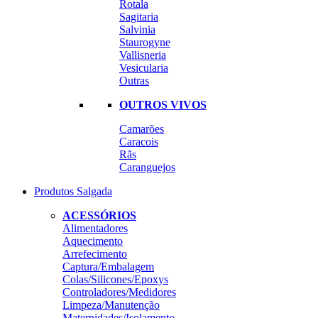
Rotala
Sagitaria
Salvinia
Staurogyne
Vallisneria
Vesicularia
Outras
OUTROS VIVOS
Camarões
Caracois
Rãs
Caranguejos
Produtos Salgada
ACESSÓRIOS
Alimentadores
Aquecimento
Arrefecimento
Captura/Embalagem
Colas/Silicones/Epoxys
Controladores/Medidores
Limpeza/Manutenção
Maternidades/Isolamento