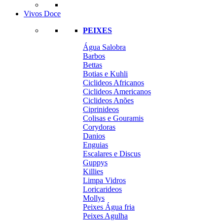
Vivos Doce
PEIXES
Água Salobra
Barbos
Bettas
Botias e Kuhli
Ciclideos Africanos
Ciclideos Americanos
Ciclideos Anões
Ciprinideos
Colisas e Gouramis
Corydoras
Danios
Enguias
Escalares e Discus
Guppys
Killies
Limpa Vidros
Loricarideos
Mollys
Peixes Água fria
Peixes Agulha