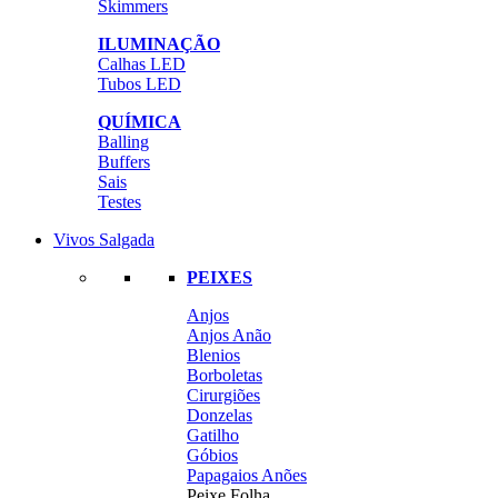
Skimmers
ILUMINAÇÃO
Calhas LED
Tubos LED
QUÍMICA
Balling
Buffers
Sais
Testes
Vivos Salgada
PEIXES
Anjos
Anjos Anão
Blenios
Borboletas
Cirurgiões
Donzelas
Gatilho
Góbios
Papagaios Anões
Peixe Folha