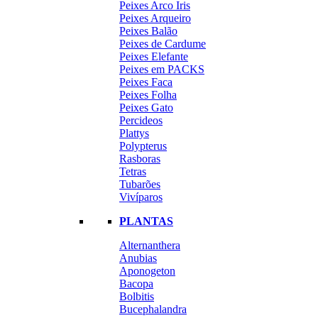
Peixes Arco Iris
Peixes Arqueiro
Peixes Balão
Peixes de Cardume
Peixes Elefante
Peixes em PACKS
Peixes Faca
Peixes Folha
Peixes Gato
Percideos
Plattys
Polypterus
Rasboras
Tetras
Tubarões
Vivíparos
PLANTAS
Alternanthera
Anubias
Aponogeton
Bacopa
Bolbitis
Bucephalandra