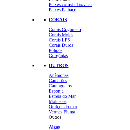
Peixes cofre/balão/vaca
Peixes Palhaço
CORAIS
Corais Cogumelo
Corais Moles
Corais LPS
Corais Duros
Pólipos
Gorgónias
OUTROS
Anêmonas
Camarões
Caranguejos
Esponja
Estrela do Mar
Moluscos
Ouriços do mar
Vermes Pluma
Outros
Algas