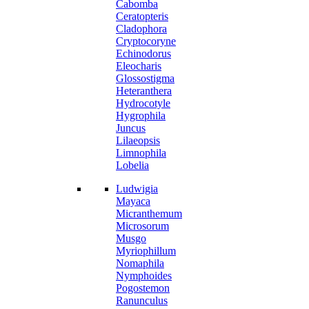
Cabomba
Ceratopteris
Cladophora
Cryptocoryne
Echinodorus
Eleocharis
Glossostigma
Heteranthera
Hydrocotyle
Hygrophila
Juncus
Lilaeopsis
Limnophila
Lobelia
Ludwigia
Mayaca
Micranthemum
Microsorum
Musgo
Myriophillum
Nomaphila
Nymphoides
Pogostemon
Ranunculus