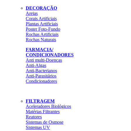
DECORAÇÃO
Areias
Corais Artificiais
Plantas Artificiais
Poster Foto-Fundo
Rochas Artificiais
Rochas Naturais
FARMACIA/
CONDICIONADORES
Anti multi-Doenças
Anti-Algas
Anti-Bacterianos
Anti-Parasitários
Condicionadores
FILTRAGEM
Aceleradores Biológicos
Matérias Filtrantes
Reatores
Sistemas de Osmose
Sistemas UV