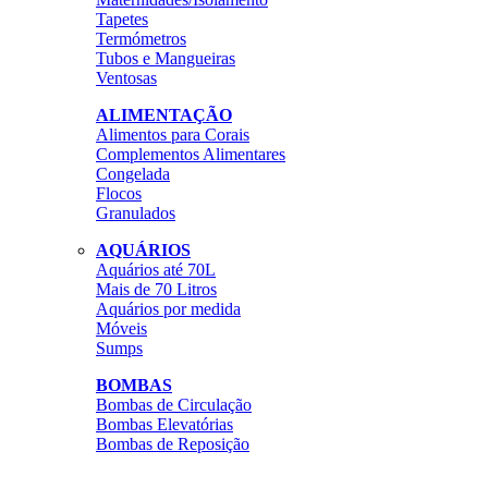
Tapetes
Termómetros
Tubos e Mangueiras
Ventosas
ALIMENTAÇÃO
Alimentos para Corais
Complementos Alimentares
Congelada
Flocos
Granulados
AQUÁRIOS
Aquários até 70L
Mais de 70 Litros
Aquários por medida
Móveis
Sumps
BOMBAS
Bombas de Circulação
Bombas Elevatórias
Bombas de Reposição