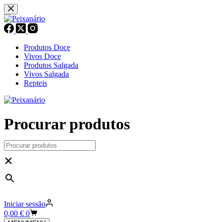
Pular
para
o
conteúdo
Produtos Doce
Vivos Doce
Produtos Salgada
Vivos Salgada
Repteis
Procurar produtos
×
Iniciar sessão
Carrinho
0,00
€
0
de