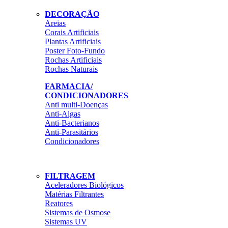
DECORAÇÃO
Areias
Corais Artificiais
Plantas Artificiais
Poster Foto-Fundo
Rochas Artificiais
Rochas Naturais
FARMACIA/
CONDICIONADORES
Anti multi-Doenças
Anti-Algas
Anti-Bacterianos
Anti-Parasitários
Condicionadores
FILTRAGEM
Aceleradores Biológicos
Matérias Filtrantes
Reatores
Sistemas de Osmose
Sistemas UV