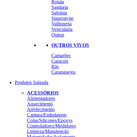
Rotala
Sagitaria
Salvinia
Staurogyne
Vallisneria
Vesicularia
Outras
OUTROS VIVOS
Camarões
Caracois
Rãs
Caranguejos
Produtos Salgada
ACESSÓRIOS
Alimentadores
Aquecimento
Arrefecimento
Captura/Embalagem
Colas/Silicones/Epoxys
Controladores/Medidores
Limpeza/Manutenção
Maternidades/Isolamento