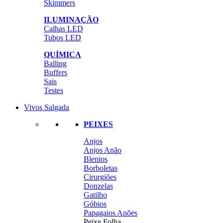
Skimmers
ILUMINAÇÃO
Calhas LED
Tubos LED
QUÍMICA
Balling
Buffers
Sais
Testes
Vivos Salgada
PEIXES
Anjos
Anjos Anão
Blenios
Borboletas
Cirurgiões
Donzelas
Gatilho
Góbios
Papagaios Anões
Peixe Folha