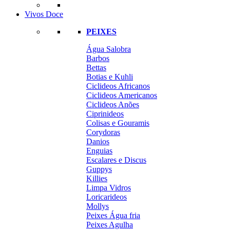
Vivos Doce
PEIXES
Água Salobra
Barbos
Bettas
Botias e Kuhli
Ciclideos Africanos
Ciclideos Americanos
Ciclideos Anões
Ciprinideos
Colisas e Gouramis
Corydoras
Danios
Enguias
Escalares e Discus
Guppys
Killies
Limpa Vidros
Loricarideos
Mollys
Peixes Água fria
Peixes Agulha