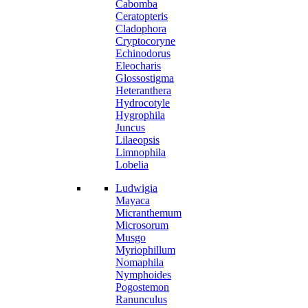
Cabomba
Ceratopteris
Cladophora
Cryptocoryne
Echinodorus
Eleocharis
Glossostigma
Heteranthera
Hydrocotyle
Hygrophila
Juncus
Lilaeopsis
Limnophila
Lobelia
Ludwigia
Mayaca
Micranthemum
Microsorum
Musgo
Myriophillum
Nomaphila
Nymphoides
Pogostemon
Ranunculus