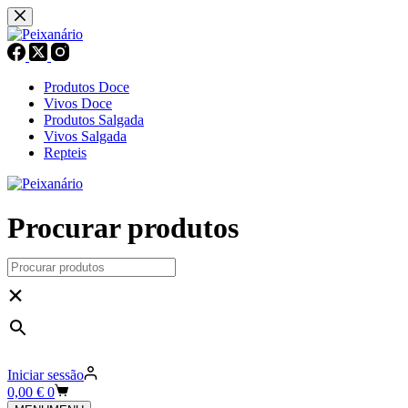
Pular
para
o
conteúdo
Produtos Doce
Vivos Doce
Produtos Salgada
Vivos Salgada
Repteis
Procurar produtos
×
Iniciar sessão
Carrinho
0,00
€
0
de