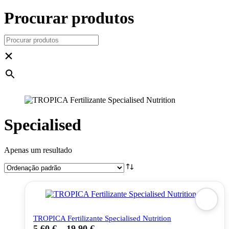
Procurar produtos
×
Specialised
Apenas um resultado
TROPICA Fertilizante Specialised Nutrition
5,60
€
–
19,90
€
This