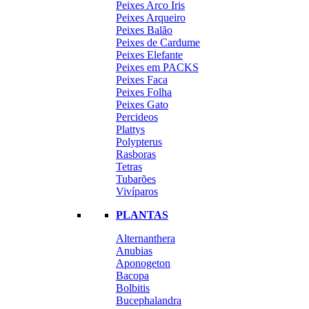
Peixes Arco Iris
Peixes Arqueiro
Peixes Balão
Peixes de Cardume
Peixes Elefante
Peixes em PACKS
Peixes Faca
Peixes Folha
Peixes Gato
Percideos
Plattys
Polypterus
Rasboras
Tetras
Tubarões
Vivíparos
PLANTAS
Alternanthera
Anubias
Aponogeton
Bacopa
Bolbitis
Bucephalandra