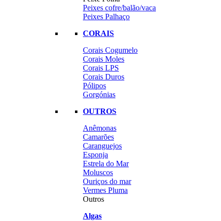
Peixes cofre/balão/vaca
Peixes Palhaço
CORAIS
Corais Cogumelo
Corais Moles
Corais LPS
Corais Duros
Pólipos
Gorgónias
OUTROS
Anêmonas
Camarões
Caranguejos
Esponja
Estrela do Mar
Moluscos
Ouriços do mar
Vermes Pluma
Outros
Algas