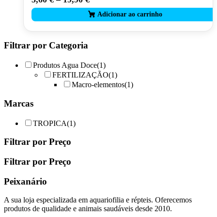
product
has
multiple
variants.
The
Filtrar por Categoria
options
may
Produtos Agua Doce
(1)
be
FERTILIZAÇÃO
(1)
chosen
Macro-elementos
(1)
on
the
Marcas
product
page
TROPICA
(1)
Filtrar por Preço
Filtrar por Preço
Peixanário
A sua loja especializada em aquariofilia e répteis. Oferecemos
produtos de qualidade e animais saudáveis desde 2010.