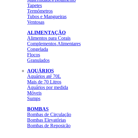
Tapetes
Termómetros
Tubos e Mangueiras
Ventosas
ALIMENTAÇÃO
Alimentos para Corais
Complementos Alimentares
Congelada
Flocos
Granulados
AQUÁRIOS
Aquários até 70L
Mais de 70 Litros
Aquários por medida
Móveis
Sumps
BOMBAS
Bombas de Circulação
Bombas Elevatórias
Bombas de Reposição