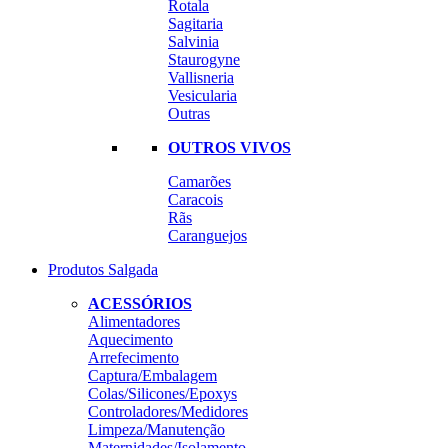
Rotala
Sagitaria
Salvinia
Staurogyne
Vallisneria
Vesicularia
Outras
OUTROS VIVOS
Camarões
Caracois
Rãs
Caranguejos
Produtos Salgada
ACESSÓRIOS
Alimentadores
Aquecimento
Arrefecimento
Captura/Embalagem
Colas/Silicones/Epoxys
Controladores/Medidores
Limpeza/Manutenção
Maternidades/Isolamento