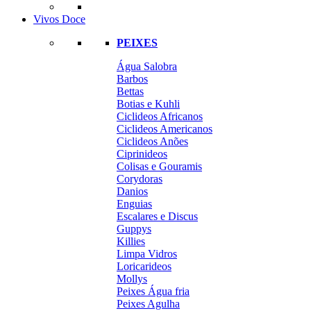
Vivos Doce
PEIXES
Água Salobra
Barbos
Bettas
Botias e Kuhli
Ciclideos Africanos
Ciclideos Americanos
Ciclideos Anões
Ciprinideos
Colisas e Gouramis
Corydoras
Danios
Enguias
Escalares e Discus
Guppys
Killies
Limpa Vidros
Loricarideos
Mollys
Peixes Água fria
Peixes Agulha