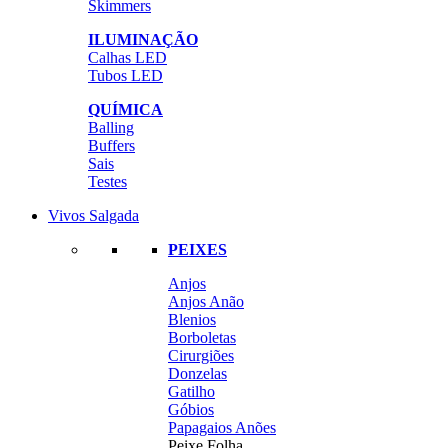
Skimmers
ILUMINAÇÃO
Calhas LED
Tubos LED
QUÍMICA
Balling
Buffers
Sais
Testes
Vivos Salgada
PEIXES
Anjos
Anjos Anão
Blenios
Borboletas
Cirurgiões
Donzelas
Gatilho
Góbios
Papagaios Anões
Peixe Folha