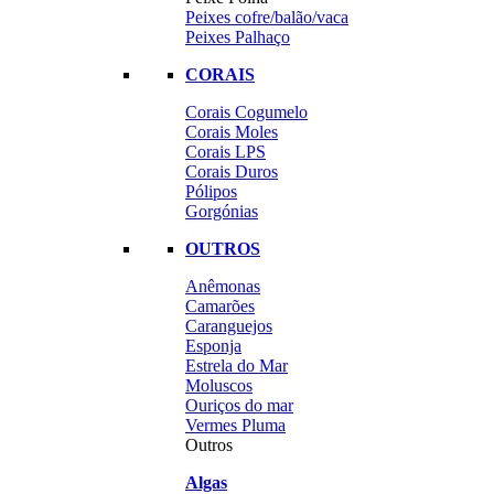
Peixes cofre/balão/vaca
Peixes Palhaço
CORAIS
Corais Cogumelo
Corais Moles
Corais LPS
Corais Duros
Pólipos
Gorgónias
OUTROS
Anêmonas
Camarões
Caranguejos
Esponja
Estrela do Mar
Moluscos
Ouriços do mar
Vermes Pluma
Outros
Algas