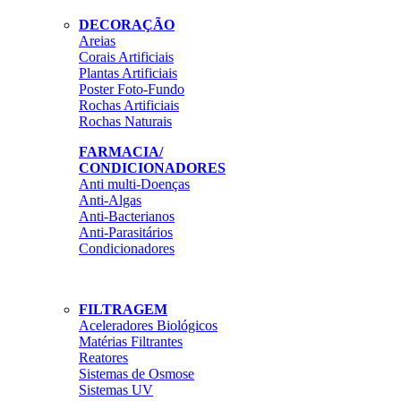
DECORAÇÃO
Areias
Corais Artificiais
Plantas Artificiais
Poster Foto-Fundo
Rochas Artificiais
Rochas Naturais
FARMACIA/
CONDICIONADORES
Anti multi-Doenças
Anti-Algas
Anti-Bacterianos
Anti-Parasitários
Condicionadores
FILTRAGEM
Aceleradores Biológicos
Matérias Filtrantes
Reatores
Sistemas de Osmose
Sistemas UV