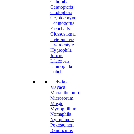
Cabomba
Ceratopteris
Cladophora
Cryptocoryne
Echinodorus
Eleocharis
Glossostigma
Heteranthera
Hydrocotyle
Hygrophila
Juncus
Lilaeopsis
Limnophila
Lobelia
Ludwigia
Mayaca
Micranthemum
Microsorum
Musgo
Myriophillum
Nomaphila
Nymphoides
Pogostemon
Ranunculus