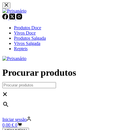
Pular
para
o
conteúdo
Produtos Doce
Vivos Doce
Produtos Salgada
Vivos Salgada
Repteis
Procurar produtos
×
Iniciar sessão
Carrinho
0,00
€
0
de