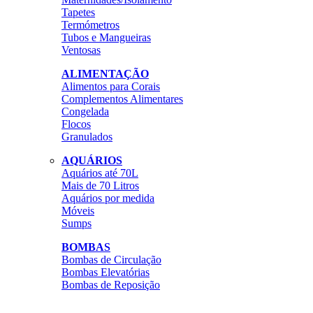
Tapetes
Termómetros
Tubos e Mangueiras
Ventosas
ALIMENTAÇÃO
Alimentos para Corais
Complementos Alimentares
Congelada
Flocos
Granulados
AQUÁRIOS
Aquários até 70L
Mais de 70 Litros
Aquários por medida
Móveis
Sumps
BOMBAS
Bombas de Circulação
Bombas Elevatórias
Bombas de Reposição