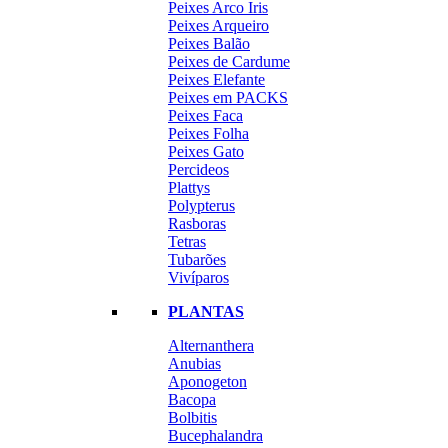
Peixes Arco Iris
Peixes Arqueiro
Peixes Balão
Peixes de Cardume
Peixes Elefante
Peixes em PACKS
Peixes Faca
Peixes Folha
Peixes Gato
Percideos
Plattys
Polypterus
Rasboras
Tetras
Tubarões
Vivíparos
PLANTAS
Alternanthera
Anubias
Aponogeton
Bacopa
Bolbitis
Bucephalandra