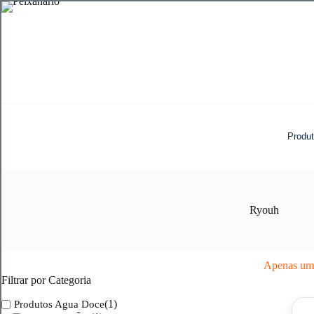
Pular
para
o
conteúdo
Produ
Ryouh
Apenas um 
Filtrar por Categoria
(1)
Produtos Agua Doce