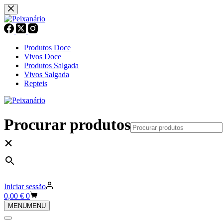
Pular
para
o
conteúdo
Produtos Doce
Vivos Doce
Produtos Salgada
Vivos Salgada
Repteis
Procurar produtos
×
Iniciar sessão
Carrinho
0,00
€
0
de
MENU
MENU
compras