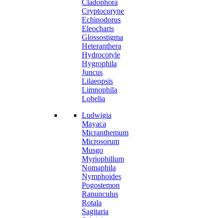
Cladophora
Cryptocoryne
Echinodorus
Eleocharis
Glossostigma
Heteranthera
Hydrocotyle
Hygrophila
Juncus
Lilaeopsis
Limnophila
Lobelia
Ludwigia
Mayaca
Micranthemum
Microsorum
Musgo
Myriophillum
Nomaphila
Nymphoides
Pogostemon
Ranunculus
Rotala
Sagitaria