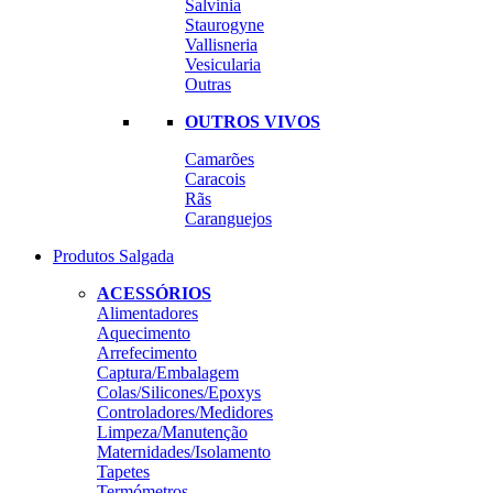
Salvinia
Staurogyne
Vallisneria
Vesicularia
Outras
OUTROS VIVOS
Camarões
Caracois
Rãs
Caranguejos
Produtos Salgada
ACESSÓRIOS
Alimentadores
Aquecimento
Arrefecimento
Captura/Embalagem
Colas/Silicones/Epoxys
Controladores/Medidores
Limpeza/Manutenção
Maternidades/Isolamento
Tapetes
Termómetros