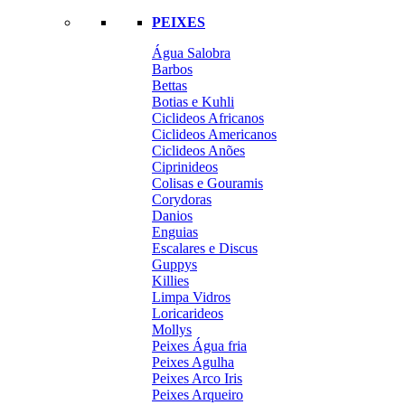
PEIXES
Água Salobra
Barbos
Bettas
Botias e Kuhli
Ciclideos Africanos
Ciclideos Americanos
Ciclideos Anões
Ciprinideos
Colisas e Gouramis
Corydoras
Danios
Enguias
Escalares e Discus
Guppys
Killies
Limpa Vidros
Loricarideos
Mollys
Peixes Água fria
Peixes Agulha
Peixes Arco Iris
Peixes Arqueiro