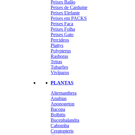
Peixes Balão
Peixes de Cardume
Peixes Elefante
Peixes em PACKS
Peixes Faca
Peixes Folha
Peixes Gato
Percideos
Plattys
Polypterus
Rasboras
Tetras
Tubarões
Vivíparos
PLANTAS
Alternanthera
Anubias
Aponogeton
Bacopa
Bolbitis
Bucephalandra
Cabomba
Ceratopteris