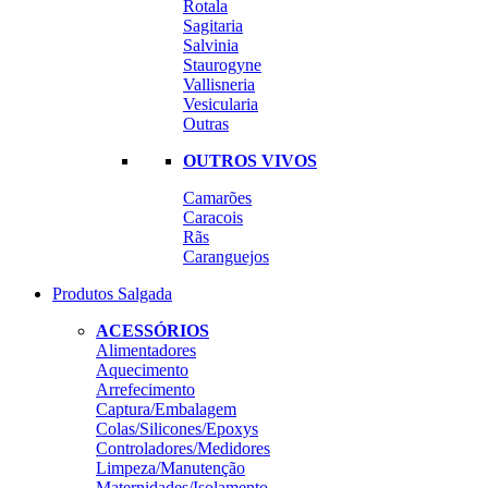
Rotala
Sagitaria
Salvinia
Staurogyne
Vallisneria
Vesicularia
Outras
OUTROS VIVOS
Camarões
Caracois
Rãs
Caranguejos
Produtos Salgada
ACESSÓRIOS
Alimentadores
Aquecimento
Arrefecimento
Captura/Embalagem
Colas/Silicones/Epoxys
Controladores/Medidores
Limpeza/Manutenção
Maternidades/Isolamento