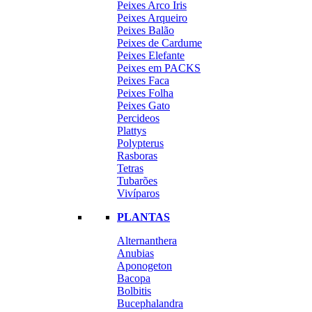
Peixes Arco Iris
Peixes Arqueiro
Peixes Balão
Peixes de Cardume
Peixes Elefante
Peixes em PACKS
Peixes Faca
Peixes Folha
Peixes Gato
Percideos
Plattys
Polypterus
Rasboras
Tetras
Tubarões
Vivíparos
PLANTAS
Alternanthera
Anubias
Aponogeton
Bacopa
Bolbitis
Bucephalandra