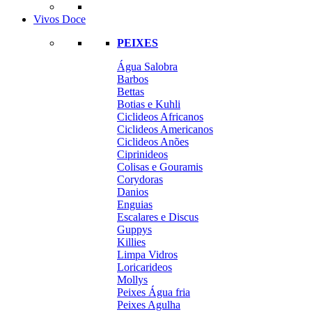
Vivos Doce
PEIXES
Água Salobra
Barbos
Bettas
Botias e Kuhli
Ciclideos Africanos
Ciclideos Americanos
Ciclideos Anões
Ciprinideos
Colisas e Gouramis
Corydoras
Danios
Enguias
Escalares e Discus
Guppys
Killies
Limpa Vidros
Loricarideos
Mollys
Peixes Água fria
Peixes Agulha