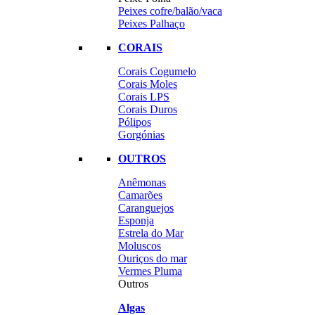
Peixes cofre/balão/vaca
Peixes Palhaço
CORAIS
Corais Cogumelo
Corais Moles
Corais LPS
Corais Duros
Pólipos
Gorgónias
OUTROS
Anêmonas
Camarões
Caranguejos
Esponja
Estrela do Mar
Moluscos
Ouriços do mar
Vermes Pluma
Outros
Algas