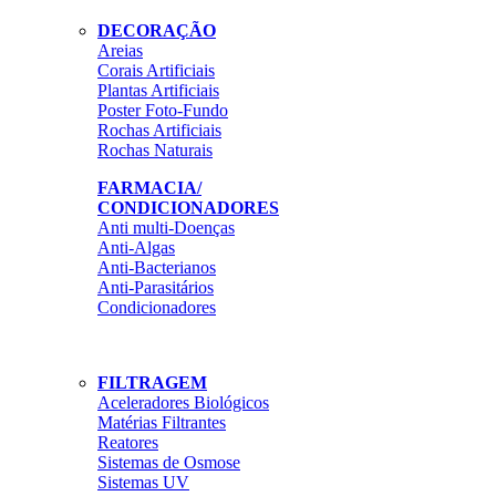
DECORAÇÃO
Areias
Corais Artificiais
Plantas Artificiais
Poster Foto-Fundo
Rochas Artificiais
Rochas Naturais
FARMACIA/
CONDICIONADORES
Anti multi-Doenças
Anti-Algas
Anti-Bacterianos
Anti-Parasitários
Condicionadores
FILTRAGEM
Aceleradores Biológicos
Matérias Filtrantes
Reatores
Sistemas de Osmose
Sistemas UV