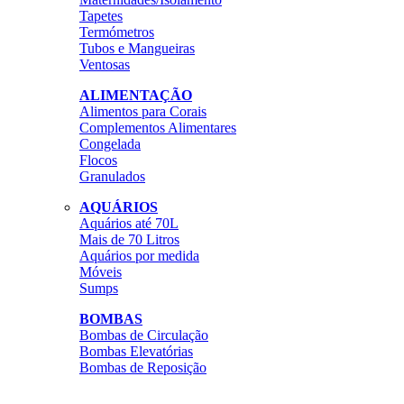
Tapetes
Termómetros
Tubos e Mangueiras
Ventosas
ALIMENTAÇÃO
Alimentos para Corais
Complementos Alimentares
Congelada
Flocos
Granulados
AQUÁRIOS
Aquários até 70L
Mais de 70 Litros
Aquários por medida
Móveis
Sumps
BOMBAS
Bombas de Circulação
Bombas Elevatórias
Bombas de Reposição