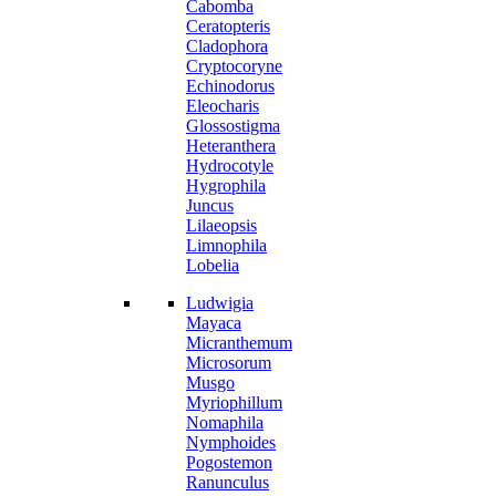
Cabomba
Ceratopteris
Cladophora
Cryptocoryne
Echinodorus
Eleocharis
Glossostigma
Heteranthera
Hydrocotyle
Hygrophila
Juncus
Lilaeopsis
Limnophila
Lobelia
Ludwigia
Mayaca
Micranthemum
Microsorum
Musgo
Myriophillum
Nomaphila
Nymphoides
Pogostemon
Ranunculus