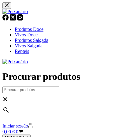
Pular
para
o
conteúdo
Produtos Doce
Vivos Doce
Produtos Salgada
Vivos Salgada
Repteis
Procurar produtos
×
Iniciar sessão
Carrinho
0,00
€
0
de