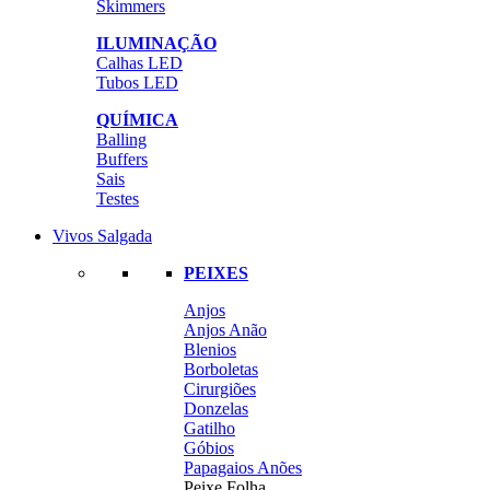
Skimmers
ILUMINAÇÃO
Calhas LED
Tubos LED
QUÍMICA
Balling
Buffers
Sais
Testes
Vivos Salgada
PEIXES
Anjos
Anjos Anão
Blenios
Borboletas
Cirurgiões
Donzelas
Gatilho
Góbios
Papagaios Anões
Peixe Folha