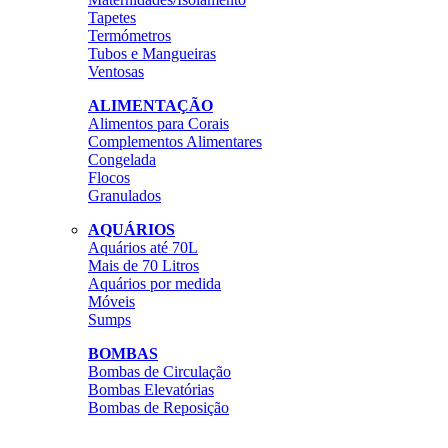
Tapetes
Termómetros
Tubos e Mangueiras
Ventosas
ALIMENTAÇÃO
Alimentos para Corais
Complementos Alimentares
Congelada
Flocos
Granulados
AQUÁRIOS
Aquários até 70L
Mais de 70 Litros
Aquários por medida
Móveis
Sumps
BOMBAS
Bombas de Circulação
Bombas Elevatórias
Bombas de Reposição