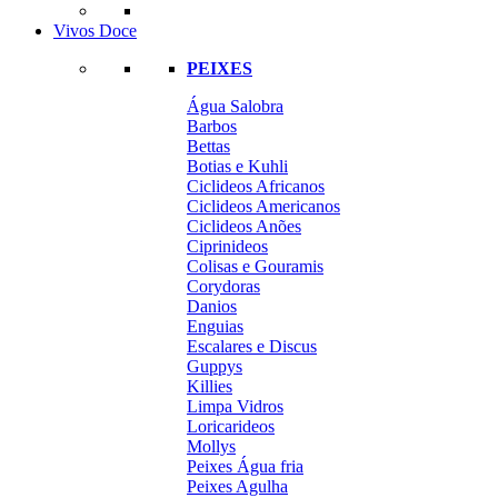
Vivos Doce
PEIXES
Água Salobra
Barbos
Bettas
Botias e Kuhli
Ciclideos Africanos
Ciclideos Americanos
Ciclideos Anões
Ciprinideos
Colisas e Gouramis
Corydoras
Danios
Enguias
Escalares e Discus
Guppys
Killies
Limpa Vidros
Loricarideos
Mollys
Peixes Água fria
Peixes Agulha