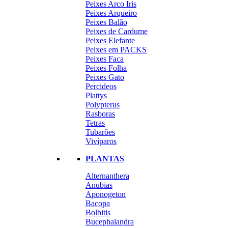
Peixes Arco Iris
Peixes Arqueiro
Peixes Balão
Peixes de Cardume
Peixes Elefante
Peixes em PACKS
Peixes Faca
Peixes Folha
Peixes Gato
Percideos
Plattys
Polypterus
Rasboras
Tetras
Tubarões
Vivíparos
PLANTAS
Alternanthera
Anubias
Aponogeton
Bacopa
Bolbitis
Bucephalandra