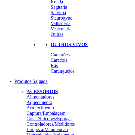
Rotala
Sagitaria
Salvinia
Staurogyne
Vallisneria
Vesicularia
Outras
OUTROS VIVOS
Camarões
Caracois
Rãs
Caranguejos
Produtos Salgada
ACESSÓRIOS
Alimentadores
Aquecimento
Arrefecimento
Captura/Embalagem
Colas/Silicones/Epoxys
Controladores/Medidores
Limpeza/Manutenção
Maternidades/Isolamento