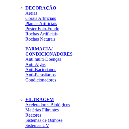
DECORAÇÃO
Areias
Corais Artificiais
Plantas Artificiais
Poster Foto-Fundo
Rochas Artificiais
Rochas Naturais
FARMACIA/
CONDICIONADORES
Anti multi-Doenças
Anti-Algas
Anti-Bacterianos
Anti-Parasitários
Condicionadores
FILTRAGEM
Aceleradores Biológicos
Matérias Filtrantes
Reatores
Sistemas de Osmose
Sistemas UV