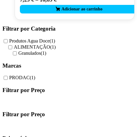
product
has
multiple
variants.
The
Filtrar por Categoria
options
may
Produtos Agua Doce
(1)
be
ALIMENTAÇÃO
(1)
chosen
Granulados
(1)
on
the
Marcas
product
page
PRODAC
(1)
Filtrar por Preço
Filtrar por Preço