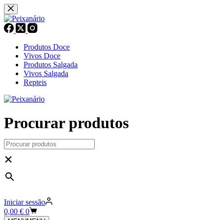
Pular
para
o
conteúdo
Produtos Doce
Vivos Doce
Produtos Salgada
Vivos Salgada
Repteis
Procurar produtos
×
Iniciar sessão
Carrinho
0,00
€
0
de