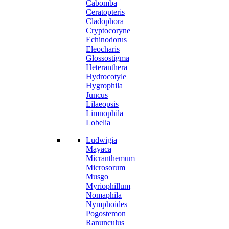
Cabomba
Ceratopteris
Cladophora
Cryptocoryne
Echinodorus
Eleocharis
Glossostigma
Heteranthera
Hydrocotyle
Hygrophila
Juncus
Lilaeopsis
Limnophila
Lobelia
Ludwigia
Mayaca
Micranthemum
Microsorum
Musgo
Myriophillum
Nomaphila
Nymphoides
Pogostemon
Ranunculus