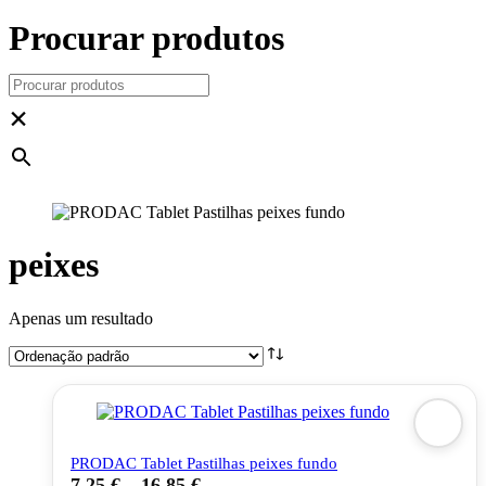
Procurar produtos
×
peixes
Apenas um resultado
PRODAC Tablet Pastilhas peixes fundo
7,25
€
–
16,85
€
This