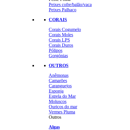
Peixes cofre/balão/vaca
Peixes Palhaço
CORAIS
Corais Cogumelo
Corais Moles
Corais LPS
Corais Duros
Pólipos
Gorgónias
OUTROS
Anêmonas
Camarões
Caranguejos
Esponja
Estrela do Mar
Moluscos
Ouriços do mar
Vermes Pluma
Outros
Algas