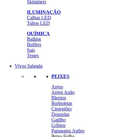
Skimmers
ILUMINAÇÃO
Calhas LED
Tubos LED
QUÍMICA
Balling
Buffers
Sais
Testes
Vivos Salgada
PEIXES
Anjos
Anjos Anão
Blenios
Borboletas
Cirurgiões
Donzelas
Gatilho
Góbios
Papagaios Anões
Peixe Folha