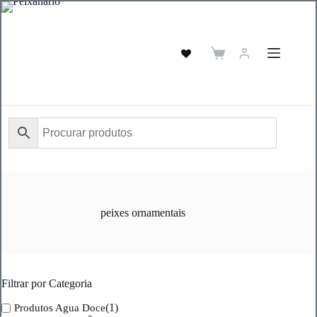
Pular
para
o
conteúdo
Carrinho
de
compras
peixes ornamentais
Filtrar por Categoria
(1)
Produtos Agua Doce