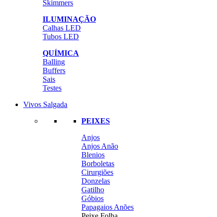
Skimmers
ILUMINAÇÃO
Calhas LED
Tubos LED
QUÍMICA
Balling
Buffers
Sais
Testes
Vivos Salgada
PEIXES
Anjos
Anjos Anão
Blenios
Borboletas
Cirurgiões
Donzelas
Gatilho
Góbios
Papagaios Anões
Peixe Folha