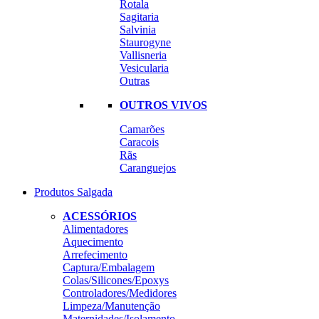
Rotala
Sagitaria
Salvinia
Staurogyne
Vallisneria
Vesicularia
Outras
OUTROS VIVOS
Camarões
Caracois
Rãs
Caranguejos
Produtos Salgada
ACESSÓRIOS
Alimentadores
Aquecimento
Arrefecimento
Captura/Embalagem
Colas/Silicones/Epoxys
Controladores/Medidores
Limpeza/Manutenção
Maternidades/Isolamento