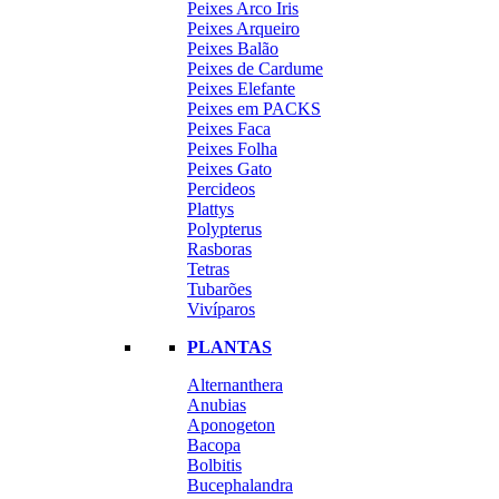
Peixes Arco Iris
Peixes Arqueiro
Peixes Balão
Peixes de Cardume
Peixes Elefante
Peixes em PACKS
Peixes Faca
Peixes Folha
Peixes Gato
Percideos
Plattys
Polypterus
Rasboras
Tetras
Tubarões
Vivíparos
PLANTAS
Alternanthera
Anubias
Aponogeton
Bacopa
Bolbitis
Bucephalandra