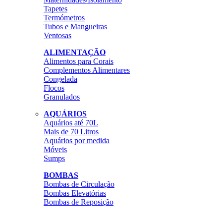
Tapetes
Termómetros
Tubos e Mangueiras
Ventosas
ALIMENTAÇÃO
Alimentos para Corais
Complementos Alimentares
Congelada
Flocos
Granulados
AQUÁRIOS
Aquários até 70L
Mais de 70 Litros
Aquários por medida
Móveis
Sumps
BOMBAS
Bombas de Circulação
Bombas Elevatórias
Bombas de Reposição