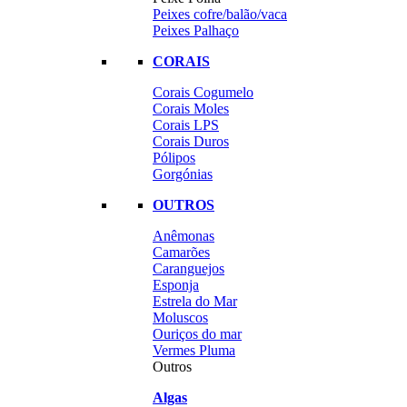
Peixes cofre/balão/vaca
Peixes Palhaço
CORAIS
Corais Cogumelo
Corais Moles
Corais LPS
Corais Duros
Pólipos
Gorgónias
OUTROS
Anêmonas
Camarões
Caranguejos
Esponja
Estrela do Mar
Moluscos
Ouriços do mar
Vermes Pluma
Outros
Algas