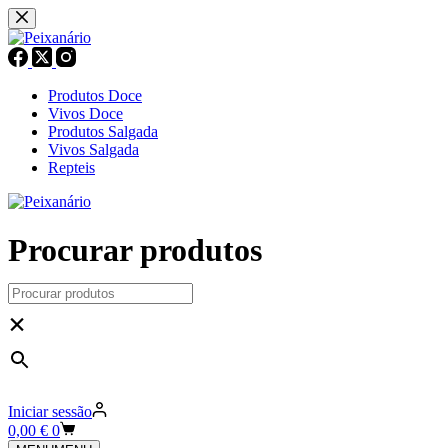
Pular
para
o
conteúdo
Produtos Doce
Vivos Doce
Produtos Salgada
Vivos Salgada
Repteis
Procurar produtos
×
Iniciar sessão
Carrinho
0,00
€
0
de