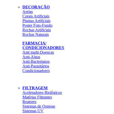
DECORAÇÃO
Areias
Corais Artificiais
Plantas Artificiais
Poster Foto-Fundo
Rochas Artificiais
Rochas Naturais
FARMACIA/
CONDICIONADORES
Anti multi-Doenças
Anti-Algas
Anti-Bacterianos
Anti-Parasitários
Condicionadores
FILTRAGEM
Aceleradores Biológicos
Matérias Filtrantes
Reatores
Sistemas de Osmose
Sistemas UV