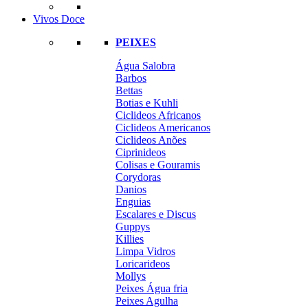
Vivos Doce
PEIXES
Água Salobra
Barbos
Bettas
Botias e Kuhli
Ciclideos Africanos
Ciclideos Americanos
Ciclideos Anões
Ciprinideos
Colisas e Gouramis
Corydoras
Danios
Enguias
Escalares e Discus
Guppys
Killies
Limpa Vidros
Loricarideos
Mollys
Peixes Água fria
Peixes Agulha