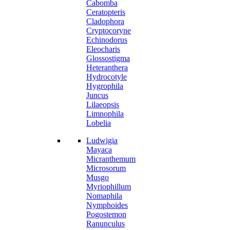
Cabomba
Ceratopteris
Cladophora
Cryptocoryne
Echinodorus
Eleocharis
Glossostigma
Heteranthera
Hydrocotyle
Hygrophila
Juncus
Lilaeopsis
Limnophila
Lobelia
Ludwigia
Mayaca
Micranthemum
Microsorum
Musgo
Myriophillum
Nomaphila
Nymphoides
Pogostemon
Ranunculus