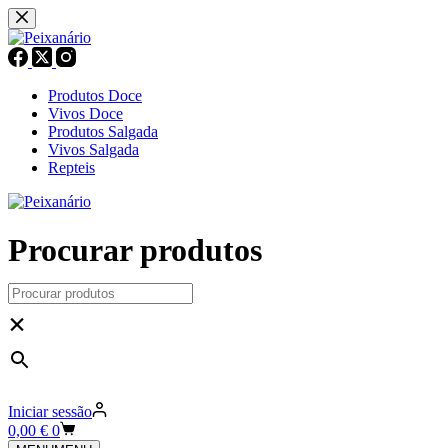
Pular
para
o
conteúdo
Produtos Doce
Vivos Doce
Produtos Salgada
Vivos Salgada
Repteis
Procurar produtos
×
Iniciar sessão
Carrinho
0,00
€
0
de