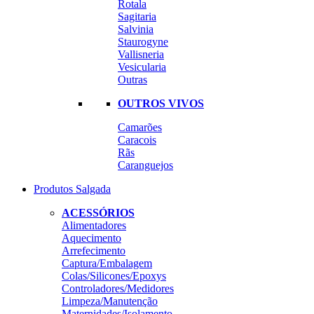
Rotala
Sagitaria
Salvinia
Staurogyne
Vallisneria
Vesicularia
Outras
OUTROS VIVOS
Camarões
Caracois
Rãs
Caranguejos
Produtos Salgada
ACESSÓRIOS
Alimentadores
Aquecimento
Arrefecimento
Captura/Embalagem
Colas/Silicones/Epoxys
Controladores/Medidores
Limpeza/Manutenção
Maternidades/Isolamento