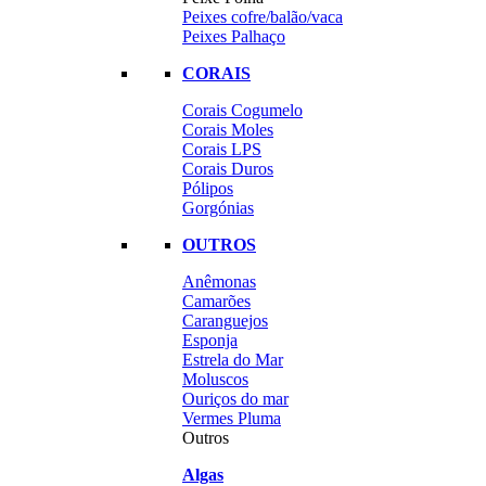
Peixes cofre/balão/vaca
Peixes Palhaço
CORAIS
Corais Cogumelo
Corais Moles
Corais LPS
Corais Duros
Pólipos
Gorgónias
OUTROS
Anêmonas
Camarões
Caranguejos
Esponja
Estrela do Mar
Moluscos
Ouriços do mar
Vermes Pluma
Outros
Algas