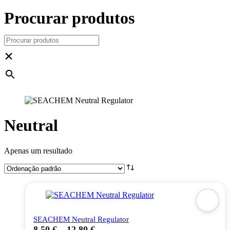
Procurar produtos
×
Neutral
Apenas um resultado
SEACHEM Neutral Regulator
8,50
€
–
12,80
€
This