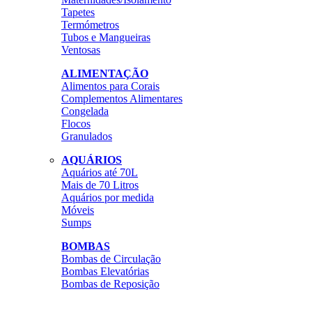
Tapetes
Termómetros
Tubos e Mangueiras
Ventosas
ALIMENTAÇÃO
Alimentos para Corais
Complementos Alimentares
Congelada
Flocos
Granulados
AQUÁRIOS
Aquários até 70L
Mais de 70 Litros
Aquários por medida
Móveis
Sumps
BOMBAS
Bombas de Circulação
Bombas Elevatórias
Bombas de Reposição