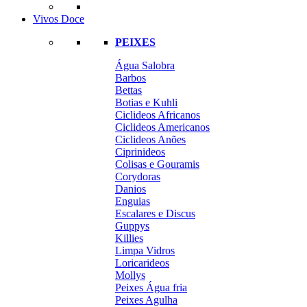
Vivos Doce
PEIXES
Água Salobra
Barbos
Bettas
Botias e Kuhli
Ciclideos Africanos
Ciclideos Americanos
Ciclideos Anões
Ciprinideos
Colisas e Gouramis
Corydoras
Danios
Enguias
Escalares e Discus
Guppys
Killies
Limpa Vidros
Loricarideos
Mollys
Peixes Água fria
Peixes Agulha