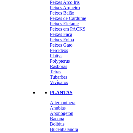
Peixes Arco Iris
Peixes Arqueiro
Peixes Balão
Peixes de Cardume
Peixes Elefante
Peixes em PACKS
Peixes Faca
Peixes Folha
Peixes Gato
Percideos
Plattys
Polypterus
Rasboras
Tetras
Tubarões
Vivíparos
PLANTAS
Alternanthera
Anubias
Aponogeton
Bacopa
Bolbitis
Bucephalandra