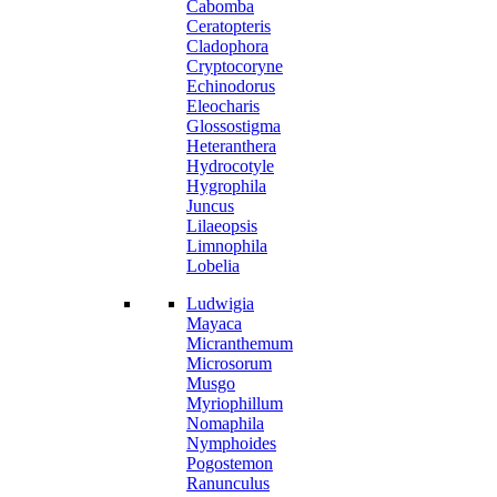
Cabomba
Ceratopteris
Cladophora
Cryptocoryne
Echinodorus
Eleocharis
Glossostigma
Heteranthera
Hydrocotyle
Hygrophila
Juncus
Lilaeopsis
Limnophila
Lobelia
Ludwigia
Mayaca
Micranthemum
Microsorum
Musgo
Myriophillum
Nomaphila
Nymphoides
Pogostemon
Ranunculus