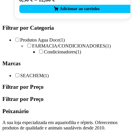
product
has
multiple
variants.
The
Filtrar por Categoria
options
may
Produtos Agua Doce
(1)
be
FARMACIA/CONDICIONADORES
(1)
chosen
Condicionadores
(1)
on
the
Marcas
product
page
SEACHEM
(1)
Filtrar por Preço
Filtrar por Preço
Peixanário
A sua loja especializada em aquariofilia e répteis. Oferecemos
produtos de qualidade e animais saudáveis desde 2010.