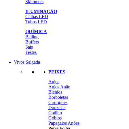
Skimmers
ILUMINAÇÃO
Calhas LED
Tubos LED
QUÍMICA
Balling
Buffers
Sais
Testes
Vivos Salgada
PEIXES
Anjos
Anjos Anão
Blenios
Borboletas
Cirurgiões
Donzelas
Gatilho
Góbios
Papagaios Anões
Peixe Folha