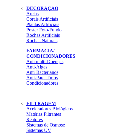
DECORAÇÃO
Areias
Corais Artificiais
Plantas Artificiais
Poster Foto-Fundo
Rochas Artificiais
Rochas Naturais
FARMACIA/
CONDICIONADORES
Anti multi-Doenças
Anti-Algas
Anti-Bacterianos
Anti-Parasitários
Condicionadores
FILTRAGEM
Aceleradores Biológicos
Matérias Filtrantes
Reatores
Sistemas de Osmose
Sistemas UV