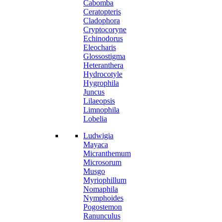
Cabomba
Ceratopteris
Cladophora
Cryptocoryne
Echinodorus
Eleocharis
Glossostigma
Heteranthera
Hydrocotyle
Hygrophila
Juncus
Lilaeopsis
Limnophila
Lobelia
Ludwigia
Mayaca
Micranthemum
Microsorum
Musgo
Myriophillum
Nomaphila
Nymphoides
Pogostemon
Ranunculus