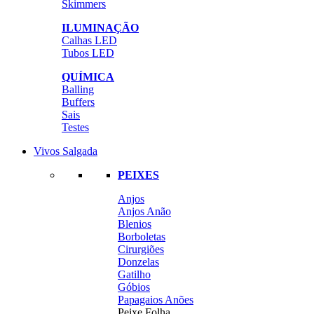
Skimmers
ILUMINAÇÃO
Calhas LED
Tubos LED
QUÍMICA
Balling
Buffers
Sais
Testes
Vivos Salgada
PEIXES
Anjos
Anjos Anão
Blenios
Borboletas
Cirurgiões
Donzelas
Gatilho
Góbios
Papagaios Anões
Peixe Folha