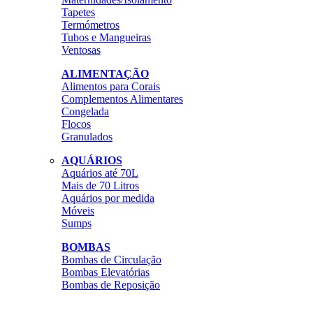
Tapetes
Termómetros
Tubos e Mangueiras
Ventosas
ALIMENTAÇÃO
Alimentos para Corais
Complementos Alimentares
Congelada
Flocos
Granulados
AQUÁRIOS
Aquários até 70L
Mais de 70 Litros
Aquários por medida
Móveis
Sumps
BOMBAS
Bombas de Circulação
Bombas Elevatórias
Bombas de Reposição