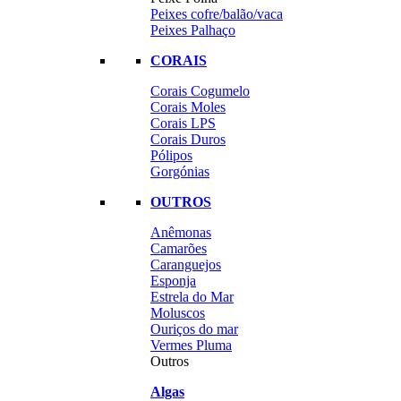
Peixes cofre/balão/vaca
Peixes Palhaço
CORAIS
Corais Cogumelo
Corais Moles
Corais LPS
Corais Duros
Pólipos
Gorgónias
OUTROS
Anêmonas
Camarões
Caranguejos
Esponja
Estrela do Mar
Moluscos
Ouriços do mar
Vermes Pluma
Outros
Algas