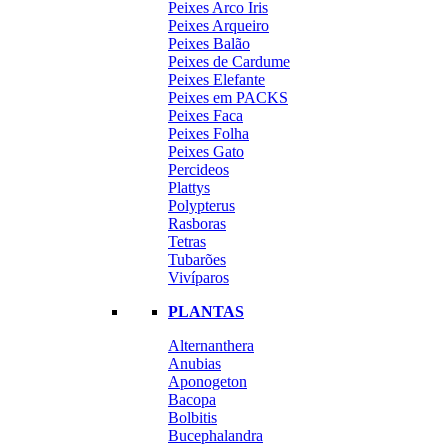
Peixes Arco Iris
Peixes Arqueiro
Peixes Balão
Peixes de Cardume
Peixes Elefante
Peixes em PACKS
Peixes Faca
Peixes Folha
Peixes Gato
Percideos
Plattys
Polypterus
Rasboras
Tetras
Tubarões
Vivíparos
PLANTAS
Alternanthera
Anubias
Aponogeton
Bacopa
Bolbitis
Bucephalandra