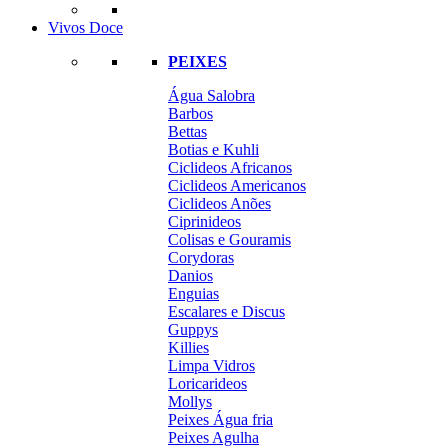
Vivos Doce
PEIXES
Água Salobra
Barbos
Bettas
Botias e Kuhli
Ciclideos Africanos
Ciclideos Americanos
Ciclideos Anões
Ciprinideos
Colisas e Gouramis
Corydoras
Danios
Enguias
Escalares e Discus
Guppys
Killies
Limpa Vidros
Loricarideos
Mollys
Peixes Água fria
Peixes Agulha