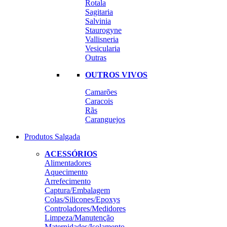
Rotala
Sagitaria
Salvinia
Staurogyne
Vallisneria
Vesicularia
Outras
OUTROS VIVOS
Camarões
Caracois
Rãs
Caranguejos
Produtos Salgada
ACESSÓRIOS
Alimentadores
Aquecimento
Arrefecimento
Captura/Embalagem
Colas/Silicones/Epoxys
Controladores/Medidores
Limpeza/Manutenção
Maternidades/Isolamento