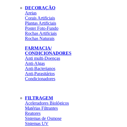
DECORAÇÃO
Areias
Corais Artificiais
Plantas Artificiais
Poster Foto-Fundo
Rochas Artificiais
Rochas Naturais
FARMACIA/
CONDICIONADORES
Anti multi-Doenças
Anti-Algas
Anti-Bacterianos
Anti-Parasitários
Condicionadores
FILTRAGEM
Aceleradores Biológicos
Matérias Filtrantes
Reatores
Sistemas de Osmose
Sistemas UV