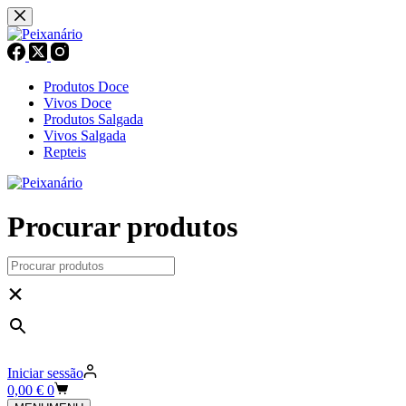
Pular
para
o
conteúdo
Produtos Doce
Vivos Doce
Produtos Salgada
Vivos Salgada
Repteis
Procurar produtos
×
Iniciar sessão
Carrinho
0,00
€
0
de