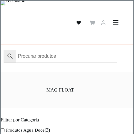
Pular
para
o
conteúdo
Carrinho
de
compras
MAG FLOAT
Filtrar por Categoria
(3)
Produtos Agua Doce