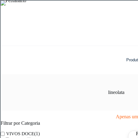
Pular
para
o
conteúdo
Produ
lineolata
Apenas um 
Filtrar por Categoria
(1)
VIVOS DOCE