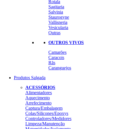
Rotala
Sagitaria
Salvinia
Staurogyne
Vallisneria
Vesicularia
Outras
OUTROS VIVOS
Camarões
Caracois
Rãs
Caranguejos
Produtos Salgada
ACESSÓRIOS
Alimentadores
Aquecimento
Arrefecimento
Captura/Embalagem
Colas/Silicones/Epoxys
Controladores/Medidores
Limpeza/Manutenção
Maternidades/Isolamento