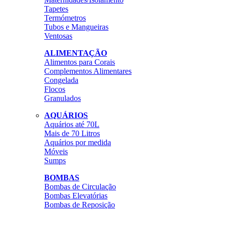
Tapetes
Termómetros
Tubos e Mangueiras
Ventosas
ALIMENTAÇÃO
Alimentos para Corais
Complementos Alimentares
Congelada
Flocos
Granulados
AQUÁRIOS
Aquários até 70L
Mais de 70 Litros
Aquários por medida
Móveis
Sumps
BOMBAS
Bombas de Circulação
Bombas Elevatórias
Bombas de Reposição