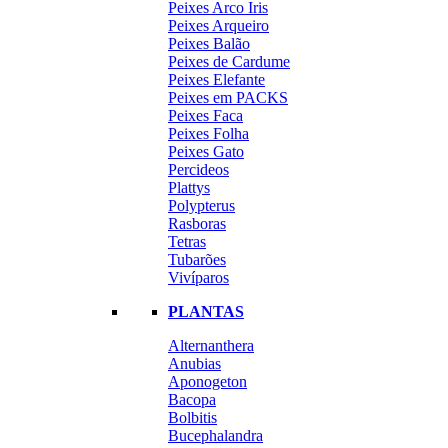
Peixes Arco Iris
Peixes Arqueiro
Peixes Balão
Peixes de Cardume
Peixes Elefante
Peixes em PACKS
Peixes Faca
Peixes Folha
Peixes Gato
Percideos
Plattys
Polypterus
Rasboras
Tetras
Tubarões
Vivíparos
PLANTAS
Alternanthera
Anubias
Aponogeton
Bacopa
Bolbitis
Bucephalandra