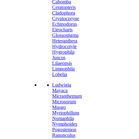
Cabomba
Ceratopteris
Cladophora
Cryptocoryne
Echinodorus
Eleocharis
Glossostigma
Heteranthera
Hydrocotyle
Hygrophila
Juncus
Lilaeopsis
Limnophila
Lobelia
Ludwigia
Mayaca
Micranthemum
Microsorum
Musgo
Myriophillum
Nomaphila
Nymphoides
Pogostemon
Ranunculus