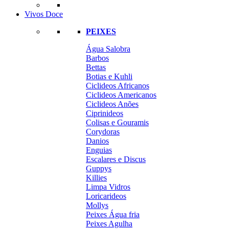
Vivos Doce
PEIXES
Água Salobra
Barbos
Bettas
Botias e Kuhli
Ciclideos Africanos
Ciclideos Americanos
Ciclideos Anões
Ciprinideos
Colisas e Gouramis
Corydoras
Danios
Enguias
Escalares e Discus
Guppys
Killies
Limpa Vidros
Loricarideos
Mollys
Peixes Água fria
Peixes Agulha