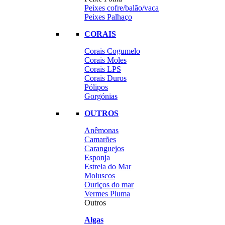
Peixes cofre/balão/vaca
Peixes Palhaço
CORAIS
Corais Cogumelo
Corais Moles
Corais LPS
Corais Duros
Pólipos
Gorgónias
OUTROS
Anêmonas
Camarões
Caranguejos
Esponja
Estrela do Mar
Moluscos
Ouriços do mar
Vermes Pluma
Outros
Algas