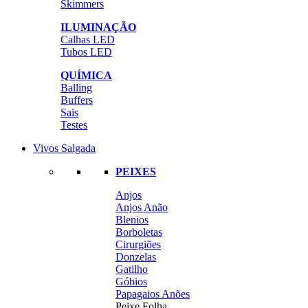
Skimmers
ILUMINAÇÃO
Calhas LED
Tubos LED
QUÍMICA
Balling
Buffers
Sais
Testes
Vivos Salgada
PEIXES
Anjos
Anjos Anão
Blenios
Borboletas
Cirurgiões
Donzelas
Gatilho
Góbios
Papagaios Anões
Peixe Folha