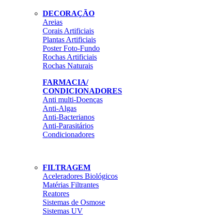
DECORAÇÃO
Areias
Corais Artificiais
Plantas Artificiais
Poster Foto-Fundo
Rochas Artificiais
Rochas Naturais
FARMACIA/
CONDICIONADORES
Anti multi-Doenças
Anti-Algas
Anti-Bacterianos
Anti-Parasitários
Condicionadores
FILTRAGEM
Aceleradores Biológicos
Matérias Filtrantes
Reatores
Sistemas de Osmose
Sistemas UV