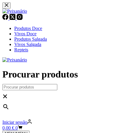
Pular
para
o
conteúdo
Produtos Doce
Vivos Doce
Produtos Salgada
Vivos Salgada
Repteis
Procurar produtos
×
Iniciar sessão
Carrinho
0,00
€
0
de