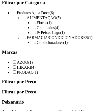
The
Filtrar por Categoria
options
may
Produtos Agua Doce
(6)
be
ALIMENTAÇÃO
(5)
chosen
Flocos
(1)
on
Granulados
(4)
the
product
P/ Peixes Lago
(1)
page
FARMACIA/CONDICIONADORES
(1)
Condicionadores
(1)
Marcas
AZOO
(1)
HIKARI
(4)
PRODAC
(1)
Filtrar por Preço
Filtrar por Preço
Peixanário