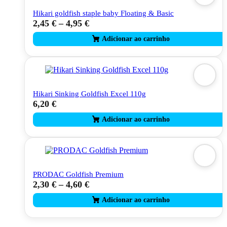
Hikari goldfish staple baby Floating & Basic
2,45
€
–
4,95
€
This
product
has
multiple
variants.
The
options
may
Hikari Sinking Goldfish Excel 110g
be
6,20
€
chosen
on
the
product
page
PRODAC Goldfish Premium
2,30
€
–
4,60
€
This
product
has
multiple
variants.