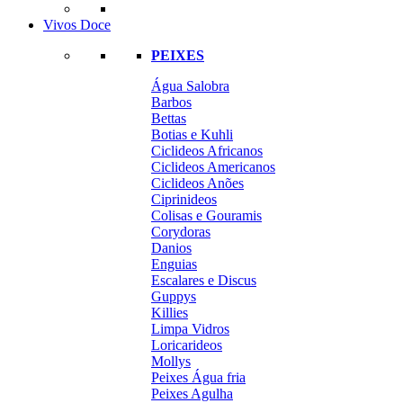
Vivos Doce
PEIXES
Água Salobra
Barbos
Bettas
Botias e Kuhli
Ciclideos Africanos
Ciclideos Americanos
Ciclideos Anões
Ciprinideos
Colisas e Gouramis
Corydoras
Danios
Enguias
Escalares e Discus
Guppys
Killies
Limpa Vidros
Loricarideos
Mollys
Peixes Água fria
Peixes Agulha