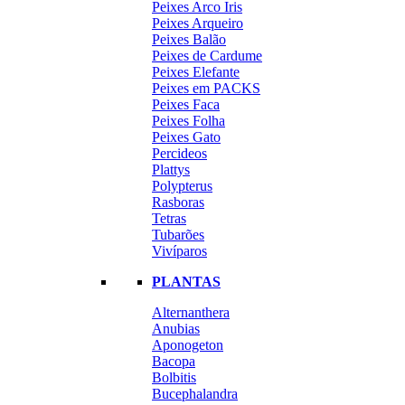
Peixes Arco Iris
Peixes Arqueiro
Peixes Balão
Peixes de Cardume
Peixes Elefante
Peixes em PACKS
Peixes Faca
Peixes Folha
Peixes Gato
Percideos
Plattys
Polypterus
Rasboras
Tetras
Tubarões
Vivíparos
PLANTAS
Alternanthera
Anubias
Aponogeton
Bacopa
Bolbitis
Bucephalandra