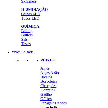
Skimmers
ILUMINAÇÃO
Calhas LED
Tubos LED
QUÍMICA
Balling
Buffers
Sais
Testes
Vivos Salgada
PEIXES
Anjos
Anjos Anão
Blenios
Borboletas
Cirurgiões
Donzelas
Gatilho
Góbios
Papagaios Anões
Peixe Folha