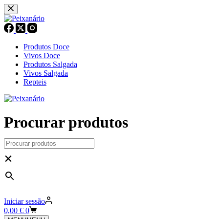
Pular
para
o
conteúdo
Produtos Doce
Vivos Doce
Produtos Salgada
Vivos Salgada
Repteis
Procurar produtos
×
Iniciar sessão
Carrinho
0,00
€
0
de