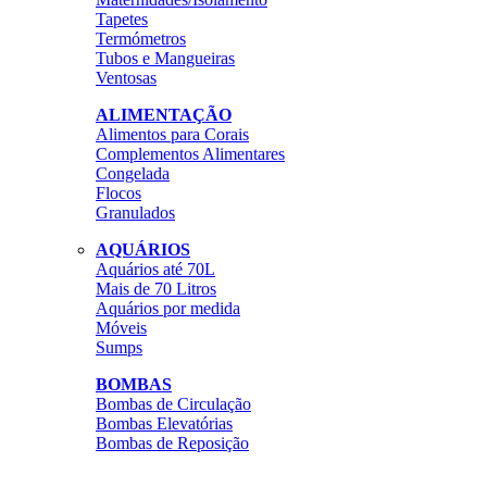
Tapetes
Termómetros
Tubos e Mangueiras
Ventosas
ALIMENTAÇÃO
Alimentos para Corais
Complementos Alimentares
Congelada
Flocos
Granulados
AQUÁRIOS
Aquários até 70L
Mais de 70 Litros
Aquários por medida
Móveis
Sumps
BOMBAS
Bombas de Circulação
Bombas Elevatórias
Bombas de Reposição