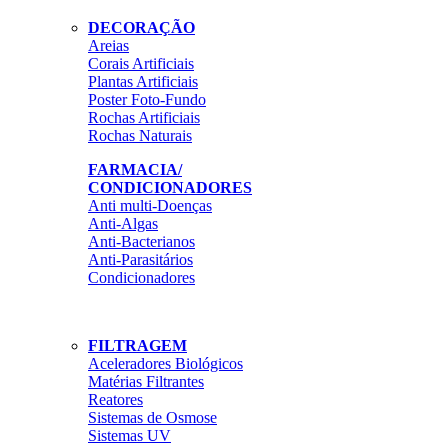
DECORAÇÃO
Areias
Corais Artificiais
Plantas Artificiais
Poster Foto-Fundo
Rochas Artificiais
Rochas Naturais
FARMACIA/
CONDICIONADORES
Anti multi-Doenças
Anti-Algas
Anti-Bacterianos
Anti-Parasitários
Condicionadores
FILTRAGEM
Aceleradores Biológicos
Matérias Filtrantes
Reatores
Sistemas de Osmose
Sistemas UV