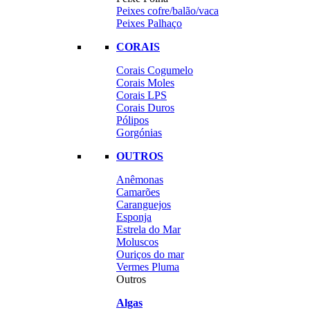
Peixes cofre/balão/vaca
Peixes Palhaço
CORAIS
Corais Cogumelo
Corais Moles
Corais LPS
Corais Duros
Pólipos
Gorgónias
OUTROS
Anêmonas
Camarões
Caranguejos
Esponja
Estrela do Mar
Moluscos
Ouriços do mar
Vermes Pluma
Outros
Algas