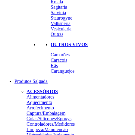
Rotala
Sagitaria
Salvinia
Staurogyne
Vallisneria
Vesicularia
Outras
OUTROS VIVOS
Camarões
Caracois
Rãs
Caranguejos
Produtos Salgada
ACESSÓRIOS
Alimentadores
Aquecimento
Arrefecimento
Captura/Embalagem
Colas/Silicones/Epoxys
Controladores/Medidores
Limpeza/Manutenção
Maternidades/Isolamento