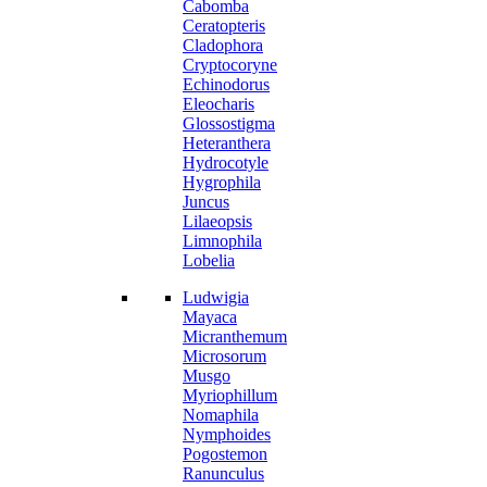
Cabomba
Ceratopteris
Cladophora
Cryptocoryne
Echinodorus
Eleocharis
Glossostigma
Heteranthera
Hydrocotyle
Hygrophila
Juncus
Lilaeopsis
Limnophila
Lobelia
Ludwigia
Mayaca
Micranthemum
Microsorum
Musgo
Myriophillum
Nomaphila
Nymphoides
Pogostemon
Ranunculus