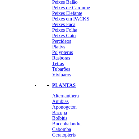
Peixes Balão
Peixes de Cardume
Peixes Elefante
Peixes em PACKS
Peixes Faca
Peixes Folha
Peixes Gato
Percideos
Plattys
Polypterus
Rasboras
Tetras
Tubarões
Vivíparos
PLANTAS
Alternanthera
Anubias
Aponogeton
Bacopa
Bolbitis
Bucephalandra
Cabomba
Ceratopteris