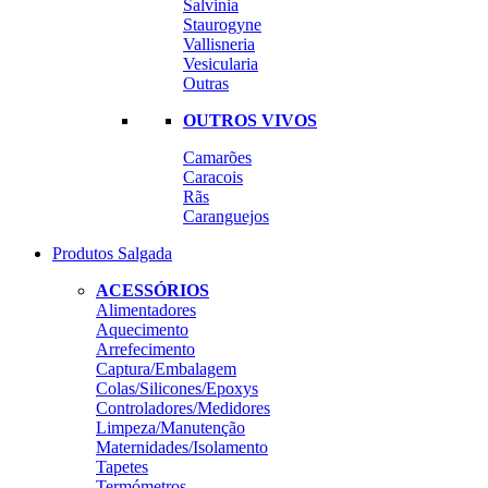
Salvinia
Staurogyne
Vallisneria
Vesicularia
Outras
OUTROS VIVOS
Camarões
Caracois
Rãs
Caranguejos
Produtos Salgada
ACESSÓRIOS
Alimentadores
Aquecimento
Arrefecimento
Captura/Embalagem
Colas/Silicones/Epoxys
Controladores/Medidores
Limpeza/Manutenção
Maternidades/Isolamento
Tapetes
Termómetros