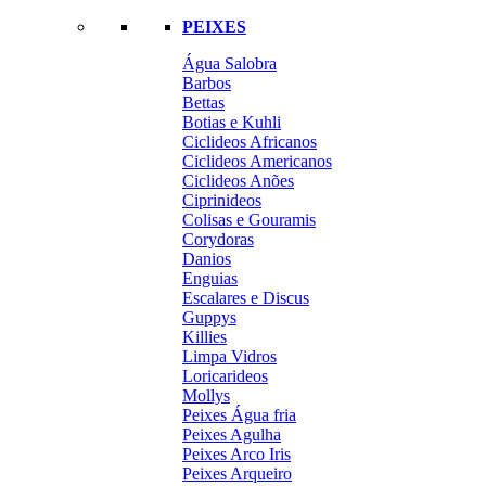
PEIXES
Água Salobra
Barbos
Bettas
Botias e Kuhli
Ciclideos Africanos
Ciclideos Americanos
Ciclideos Anões
Ciprinideos
Colisas e Gouramis
Corydoras
Danios
Enguias
Escalares e Discus
Guppys
Killies
Limpa Vidros
Loricarideos
Mollys
Peixes Água fria
Peixes Agulha
Peixes Arco Iris
Peixes Arqueiro