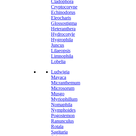
Cladophora
Cryptocoryne
Echinodorus
Eleocharis
Glossostigma
Heteranthera
Hydrocotyle
Hygrophila
Juncus
Lilaeopsis
Limnophila
Lobelia
Ludwigia
Mayaca
Micranthemum
Microsorum
Musgo
Myriophillum
Nomaphila
Nymphoides
Pogostemon
Ranunculus
Rotala
Sagitaria