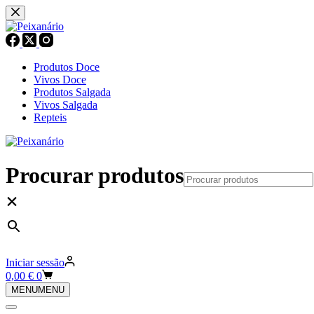
Pular
para
o
conteúdo
Produtos Doce
Vivos Doce
Produtos Salgada
Vivos Salgada
Repteis
Procurar produtos
×
Iniciar sessão
Carrinho
0,00
€
0
de
MENU
MENU
compras