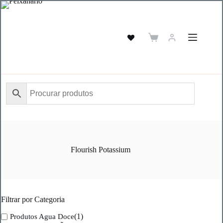
Pular
para
o
conteúdo
Carrinho
de
compras
Flourish Potassium
Filtrar por Categoria
(1)
Produtos Agua Doce