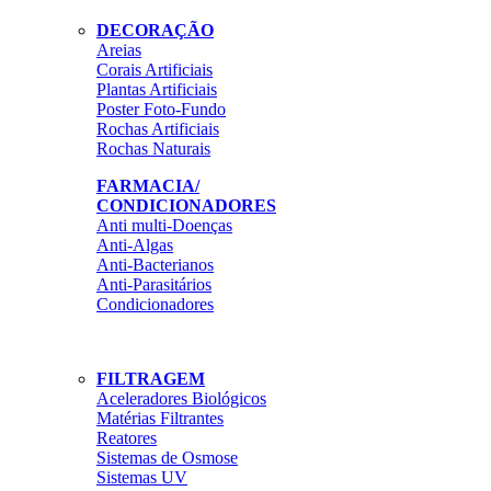
DECORAÇÃO
Areias
Corais Artificiais
Plantas Artificiais
Poster Foto-Fundo
Rochas Artificiais
Rochas Naturais
FARMACIA/
CONDICIONADORES
Anti multi-Doenças
Anti-Algas
Anti-Bacterianos
Anti-Parasitários
Condicionadores
FILTRAGEM
Aceleradores Biológicos
Matérias Filtrantes
Reatores
Sistemas de Osmose
Sistemas UV