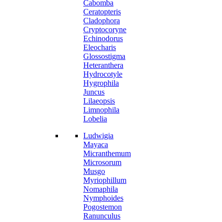
Cabomba
Ceratopteris
Cladophora
Cryptocoryne
Echinodorus
Eleocharis
Glossostigma
Heteranthera
Hydrocotyle
Hygrophila
Juncus
Lilaeopsis
Limnophila
Lobelia
Ludwigia
Mayaca
Micranthemum
Microsorum
Musgo
Myriophillum
Nomaphila
Nymphoides
Pogostemon
Ranunculus