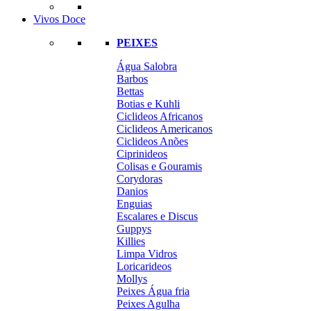
Vivos Doce
PEIXES
Água Salobra
Barbos
Bettas
Botias e Kuhli
Ciclideos Africanos
Ciclideos Americanos
Ciclideos Anões
Ciprinideos
Colisas e Gouramis
Corydoras
Danios
Enguias
Escalares e Discus
Guppys
Killies
Limpa Vidros
Loricarideos
Mollys
Peixes Água fria
Peixes Agulha