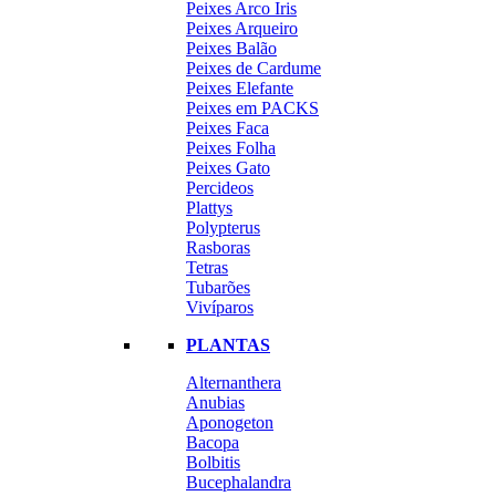
Peixes Arco Iris
Peixes Arqueiro
Peixes Balão
Peixes de Cardume
Peixes Elefante
Peixes em PACKS
Peixes Faca
Peixes Folha
Peixes Gato
Percideos
Plattys
Polypterus
Rasboras
Tetras
Tubarões
Vivíparos
PLANTAS
Alternanthera
Anubias
Aponogeton
Bacopa
Bolbitis
Bucephalandra