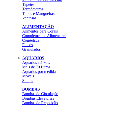
Tapetes
Termómetros
Tubos e Mangueiras
Ventosas
ALIMENTAÇÃO
Alimentos para Corais
Complementos Alimentares
Congelada
Flocos
Granulados
AQUÁRIOS
Aquários até 70L
Mais de 70 Litros
Aquários por medida
Móveis
Sumps
BOMBAS
Bombas de Circulação
Bombas Elevatórias
Bombas de Reposição