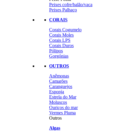
Peixes cofre/balão/vaca
Peixes Palhaço
CORAIS
Corais Cogumelo
Corais Moles
Corais LPS
Corais Duros
Pólipos
Gorgónias
OUTROS
Anêmonas
Camarões
Caranguejos
Esponja
Estrela do Mar
Moluscos
Ouriços do mar
Vermes Pluma
Outros
Algas