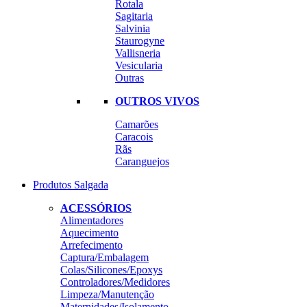
Rotala
Sagitaria
Salvinia
Staurogyne
Vallisneria
Vesicularia
Outras
OUTROS VIVOS
Camarões
Caracois
Rãs
Caranguejos
Produtos Salgada
ACESSÓRIOS
Alimentadores
Aquecimento
Arrefecimento
Captura/Embalagem
Colas/Silicones/Epoxys
Controladores/Medidores
Limpeza/Manutenção
Maternidades/Isolamento