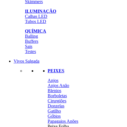
Skimmers
ILUMINAÇÃO
Calhas LED
Tubos LED
QUÍMICA
Balling
Buffers
Sais
Testes
Vivos Salgada
PEIXES
Anjos
Anjos Anão
Blenios
Borboletas
Cirurgiões
Donzelas
Gatilho
Góbios
Papagaios Anões
Peixe Folha