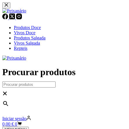
Pular
para
o
conteúdo
Produtos Doce
Vivos Doce
Produtos Salgada
Vivos Salgada
Repteis
Procurar produtos
×
Iniciar sessão
Carrinho
0,00
€
0
de