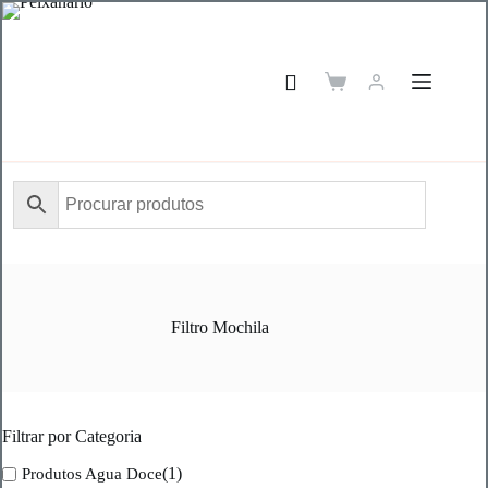
Pular
para
o
conteúdo
Carrinho
de
compras
Filtro Mochila
Filtrar por Categoria
(1)
Produtos Agua Doce