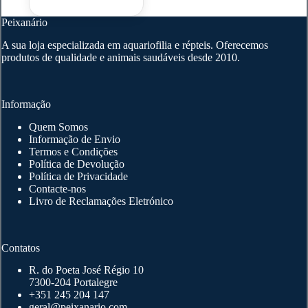
may
Peixanário
be
chosen
A sua loja especializada em aquariofilia e répteis. Oferecemos
on
produtos de qualidade e animais saudáveis desde 2010.
the
product
page
Informação
Quem Somos
Informação de Envio
Termos e Condições
Política de Devolução
Política de Privacidade
Contacte-nos
Livro de Reclamações Eletrónico
Contatos
R. do Poeta José Régio 10
7300-204 Portalegre
+351 245 204 147
geral@peixanario.com