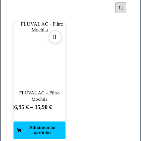
FLUVAL AC – Filtro
Mochila
26,95
€
–
35,90
€
This
product
has
multiple
variants.
The
options