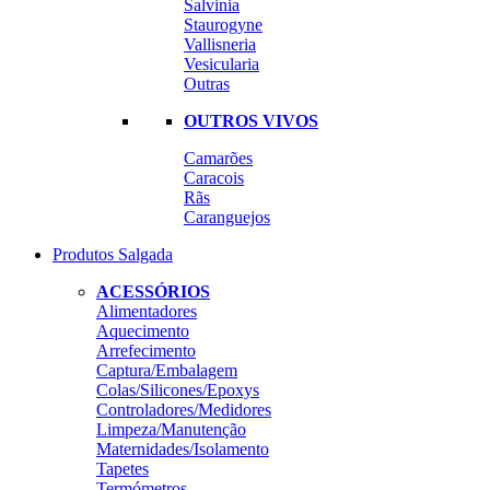
Salvinia
Staurogyne
Vallisneria
Vesicularia
Outras
OUTROS VIVOS
Camarões
Caracois
Rãs
Caranguejos
Produtos Salgada
ACESSÓRIOS
Alimentadores
Aquecimento
Arrefecimento
Captura/Embalagem
Colas/Silicones/Epoxys
Controladores/Medidores
Limpeza/Manutenção
Maternidades/Isolamento
Tapetes
Termómetros