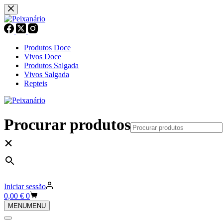
Pular
para
o
conteúdo
Produtos Doce
Vivos Doce
Produtos Salgada
Vivos Salgada
Repteis
Procurar produtos
×
Iniciar sessão
Carrinho
0,00
€
0
de
MENU
MENU
compras