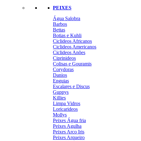
PEIXES
Água Salobra
Barbos
Bettas
Botias e Kuhli
Ciclideos Africanos
Ciclideos Americanos
Ciclideos Anões
Ciprinideos
Colisas e Gouramis
Corydoras
Danios
Enguias
Escalares e Discus
Guppys
Killies
Limpa Vidros
Loricarideos
Mollys
Peixes Água fria
Peixes Agulha
Peixes Arco Iris
Peixes Arqueiro