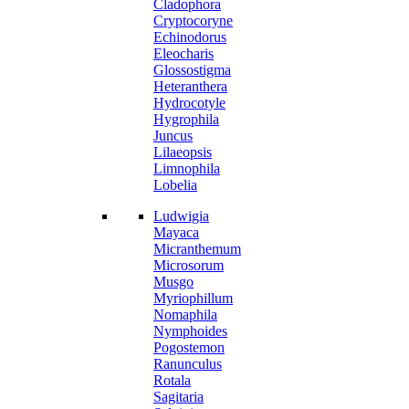
Cladophora
Cryptocoryne
Echinodorus
Eleocharis
Glossostigma
Heteranthera
Hydrocotyle
Hygrophila
Juncus
Lilaeopsis
Limnophila
Lobelia
Ludwigia
Mayaca
Micranthemum
Microsorum
Musgo
Myriophillum
Nomaphila
Nymphoides
Pogostemon
Ranunculus
Rotala
Sagitaria