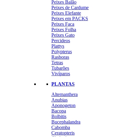
Peixes Balão
Peixes de Cardume
Peixes Elefante
Peixes em PACKS
Peixes Faca
Peixes Folha
Peixes Gato
Percideos
Plattys
Polypterus
Rasboras
Tetras
Tubarões
Vivíparos
PLANTAS
Alternanthera
Anubias
Aponogeton
Bacopa
Bolbitis
Bucephalandra
Cabomba
Ceratopteris