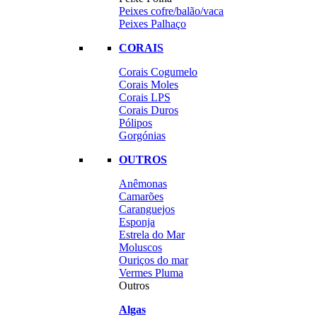
Peixes cofre/balão/vaca
Peixes Palhaço
CORAIS
Corais Cogumelo
Corais Moles
Corais LPS
Corais Duros
Pólipos
Gorgónias
OUTROS
Anêmonas
Camarões
Caranguejos
Esponja
Estrela do Mar
Moluscos
Ouriços do mar
Vermes Pluma
Outros
Algas