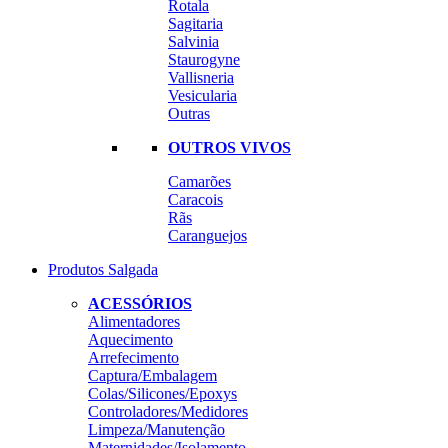
Rotala
Sagitaria
Salvinia
Staurogyne
Vallisneria
Vesicularia
Outras
OUTROS VIVOS
Camarões
Caracois
Rãs
Caranguejos
Produtos Salgada
ACESSÓRIOS
Alimentadores
Aquecimento
Arrefecimento
Captura/Embalagem
Colas/Silicones/Epoxys
Controladores/Medidores
Limpeza/Manutenção
Maternidades/Isolamento