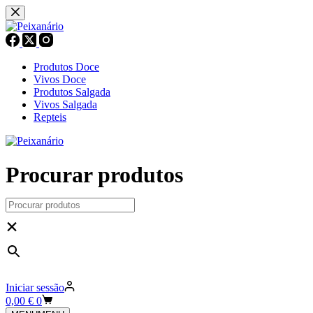
Pular
para
o
conteúdo
Produtos Doce
Vivos Doce
Produtos Salgada
Vivos Salgada
Repteis
Procurar produtos
×
Iniciar sessão
Carrinho
0,00
€
0
de