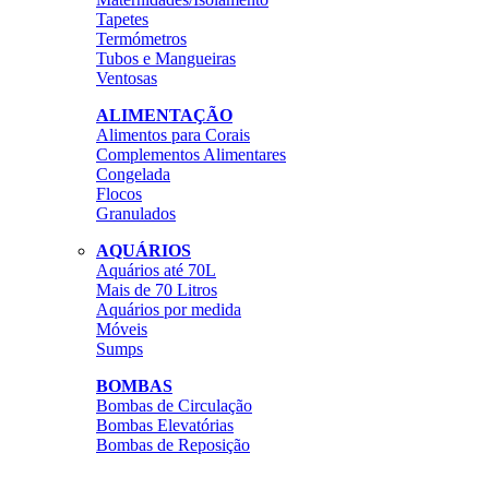
Tapetes
Termómetros
Tubos e Mangueiras
Ventosas
ALIMENTAÇÃO
Alimentos para Corais
Complementos Alimentares
Congelada
Flocos
Granulados
AQUÁRIOS
Aquários até 70L
Mais de 70 Litros
Aquários por medida
Móveis
Sumps
BOMBAS
Bombas de Circulação
Bombas Elevatórias
Bombas de Reposição