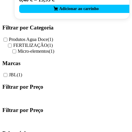
product
has
multiple
variants.
The
Filtrar por Categoria
options
may
Produtos Agua Doce
(1)
be
FERTILIZAÇÃO
(1)
chosen
Micro-elementos
(1)
on
the
Marcas
product
page
JBL
(1)
Filtrar por Preço
Filtrar por Preço