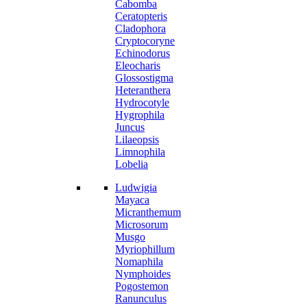
Cabomba
Ceratopteris
Cladophora
Cryptocoryne
Echinodorus
Eleocharis
Glossostigma
Heteranthera
Hydrocotyle
Hygrophila
Juncus
Lilaeopsis
Limnophila
Lobelia
Ludwigia
Mayaca
Micranthemum
Microsorum
Musgo
Myriophillum
Nomaphila
Nymphoides
Pogostemon
Ranunculus