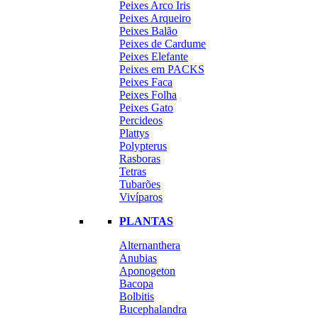
Peixes Arco Iris
Peixes Arqueiro
Peixes Balão
Peixes de Cardume
Peixes Elefante
Peixes em PACKS
Peixes Faca
Peixes Folha
Peixes Gato
Percideos
Plattys
Polypterus
Rasboras
Tetras
Tubarões
Vivíparos
PLANTAS
Alternanthera
Anubias
Aponogeton
Bacopa
Bolbitis
Bucephalandra