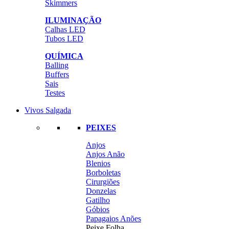
Skimmers
ILUMINAÇÃO
Calhas LED
Tubos LED
QUÍMICA
Balling
Buffers
Sais
Testes
Vivos Salgada
PEIXES
Anjos
Anjos Anão
Blenios
Borboletas
Cirurgiões
Donzelas
Gatilho
Góbios
Papagaios Anões
Peixe Folha