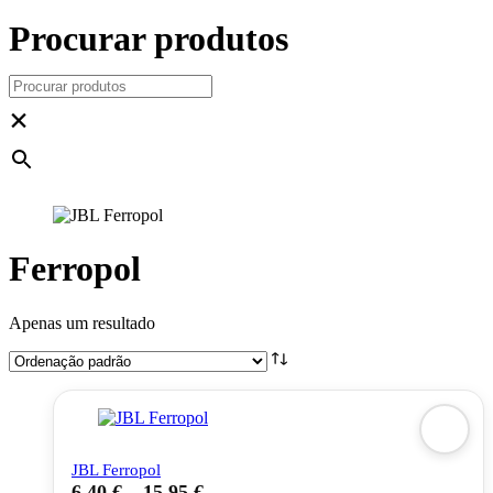
Procurar produtos
×
Ferropol
Apenas um resultado
JBL Ferropol
6,40
€
–
15,95
€
This