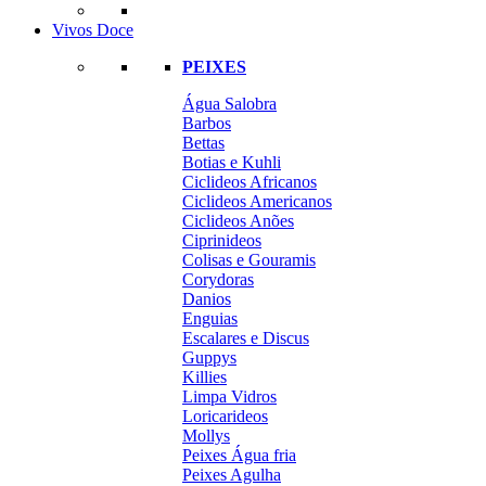
Vivos Doce
PEIXES
Água Salobra
Barbos
Bettas
Botias e Kuhli
Ciclideos Africanos
Ciclideos Americanos
Ciclideos Anões
Ciprinideos
Colisas e Gouramis
Corydoras
Danios
Enguias
Escalares e Discus
Guppys
Killies
Limpa Vidros
Loricarideos
Mollys
Peixes Água fria
Peixes Agulha