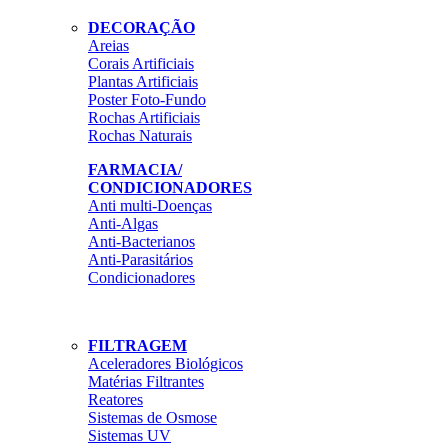
DECORAÇÃO
Areias
Corais Artificiais
Plantas Artificiais
Poster Foto-Fundo
Rochas Artificiais
Rochas Naturais
FARMACIA/
CONDICIONADORES
Anti multi-Doenças
Anti-Algas
Anti-Bacterianos
Anti-Parasitários
Condicionadores
FILTRAGEM
Aceleradores Biológicos
Matérias Filtrantes
Reatores
Sistemas de Osmose
Sistemas UV