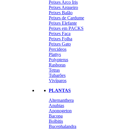
Peixes Arco Iris
Peixes Arqueiro
Peixes Balão
Peixes de Cardume
Peixes Elefante
Peixes em PACKS
Peixes Faca
Peixes Folha
Peixes Gato
Percideos
Plattys
Polypterus
Rasboras
Tetras
Tubarões
Vivíparos
PLANTAS
Alternanthera
Anubias
Aponogeton
Bacopa
Bolbitis
Bucephalandra