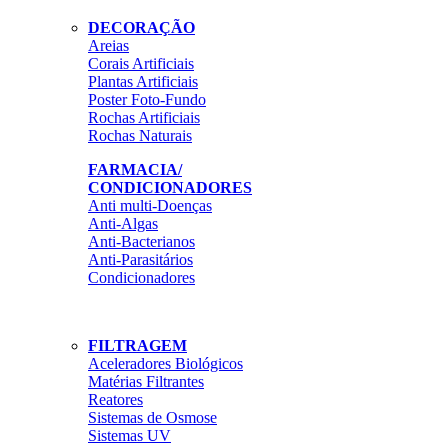
DECORAÇÃO
Areias
Corais Artificiais
Plantas Artificiais
Poster Foto-Fundo
Rochas Artificiais
Rochas Naturais
FARMACIA/
CONDICIONADORES
Anti multi-Doenças
Anti-Algas
Anti-Bacterianos
Anti-Parasitários
Condicionadores
FILTRAGEM
Aceleradores Biológicos
Matérias Filtrantes
Reatores
Sistemas de Osmose
Sistemas UV