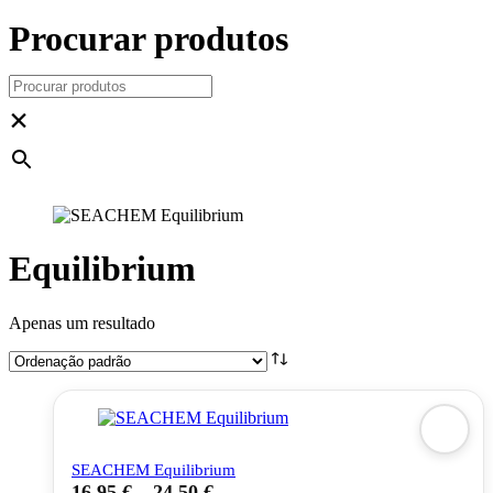
Procurar produtos
×
Equilibrium
Apenas um resultado
SEACHEM Equilibrium
16,95
€
–
24,50
€
This