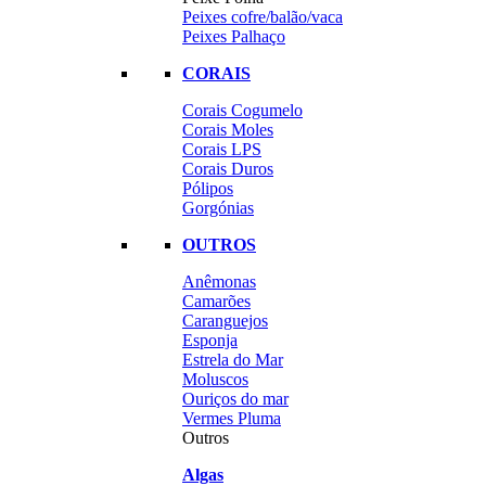
Peixes cofre/balão/vaca
Peixes Palhaço
CORAIS
Corais Cogumelo
Corais Moles
Corais LPS
Corais Duros
Pólipos
Gorgónias
OUTROS
Anêmonas
Camarões
Caranguejos
Esponja
Estrela do Mar
Moluscos
Ouriços do mar
Vermes Pluma
Outros
Algas