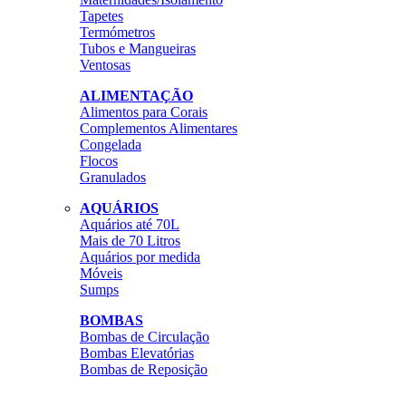
Tapetes
Termómetros
Tubos e Mangueiras
Ventosas
ALIMENTAÇÃO
Alimentos para Corais
Complementos Alimentares
Congelada
Flocos
Granulados
AQUÁRIOS
Aquários até 70L
Mais de 70 Litros
Aquários por medida
Móveis
Sumps
BOMBAS
Bombas de Circulação
Bombas Elevatórias
Bombas de Reposição