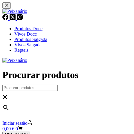
Pular
para
o
conteúdo
Produtos Doce
Vivos Doce
Produtos Salgada
Vivos Salgada
Repteis
Procurar produtos
×
Iniciar sessão
Carrinho
0,00
€
0
de