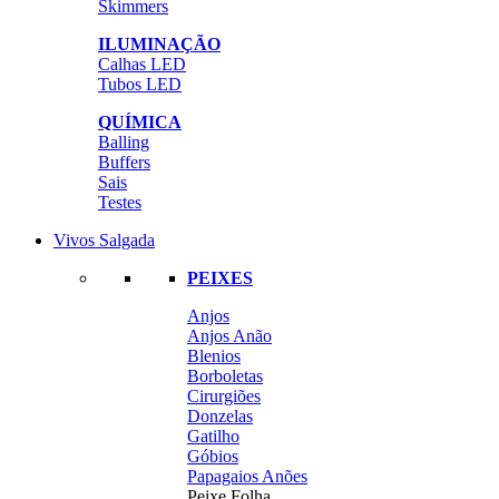
Skimmers
ILUMINAÇÃO
Calhas LED
Tubos LED
QUÍMICA
Balling
Buffers
Sais
Testes
Vivos Salgada
PEIXES
Anjos
Anjos Anão
Blenios
Borboletas
Cirurgiões
Donzelas
Gatilho
Góbios
Papagaios Anões
Peixe Folha