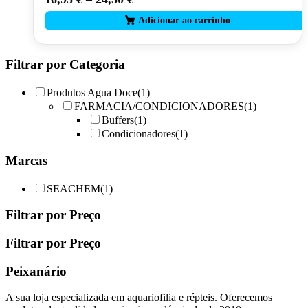
product
has
multiple
variants.
The
Filtrar por Categoria
options
may
Produtos Agua Doce
(1)
be
FARMACIA/CONDICIONADORES
(1)
chosen
Buffers
(1)
on
Condicionadores
(1)
the
product
Marcas
page
SEACHEM
(1)
Filtrar por Preço
Filtrar por Preço
Peixanário
A sua loja especializada em aquariofilia e répteis. Oferecemos