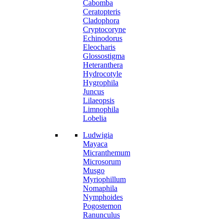
Cabomba
Ceratopteris
Cladophora
Cryptocoryne
Echinodorus
Eleocharis
Glossostigma
Heteranthera
Hydrocotyle
Hygrophila
Juncus
Lilaeopsis
Limnophila
Lobelia
Ludwigia
Mayaca
Micranthemum
Microsorum
Musgo
Myriophillum
Nomaphila
Nymphoides
Pogostemon
Ranunculus