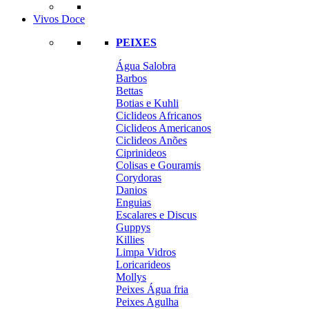
Vivos Doce
PEIXES
Água Salobra
Barbos
Bettas
Botias e Kuhli
Ciclideos Africanos
Ciclideos Americanos
Ciclideos Anões
Ciprinideos
Colisas e Gouramis
Corydoras
Danios
Enguias
Escalares e Discus
Guppys
Killies
Limpa Vidros
Loricarideos
Mollys
Peixes Água fria
Peixes Agulha