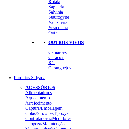
Rotala
Sagitaria
Salvinia
Staurogyne
Vallisneria
Vesicularia
Outras
OUTROS VIVOS
Camarões
Caracois
Rãs
Caranguejos
Produtos Salgada
ACESSÓRIOS
Alimentadores
Aquecimento
Arrefecimento
Captura/Embalagem
Colas/Silicones/Epoxys
Controladores/Medidores
Limpeza/Manutenção
Maternidades/Isolamento