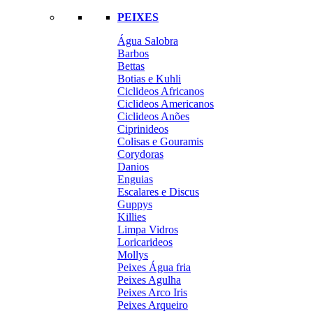
PEIXES
Água Salobra
Barbos
Bettas
Botias e Kuhli
Ciclideos Africanos
Ciclideos Americanos
Ciclideos Anões
Ciprinideos
Colisas e Gouramis
Corydoras
Danios
Enguias
Escalares e Discus
Guppys
Killies
Limpa Vidros
Loricarideos
Mollys
Peixes Água fria
Peixes Agulha
Peixes Arco Iris
Peixes Arqueiro