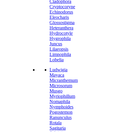
Cladophora
Cryptocoryne
Echinodorus
Eleocharis
Glossostigma
Heteranthera
Hydrocotyle
Hygrophila
Juncus
Lilaeopsis
Limnophila
Lobelia
Ludwigia
Mayaca
Micranthemum
Microsorum
Musgo
Myriophillum
Nomaphila
Nymphoides
Pogostemon
Ranunculus
Rotala
Sagitaria