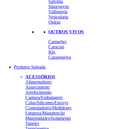
Salvinia
Staurogyne
Vallisneria
Vesicularia
Outras
OUTROS VIVOS
Camarões
Caracois
Rãs
Caranguejos
Produtos Salgada
ACESSÓRIOS
Alimentadores
Aquecimento
Arrefecimento
Captura/Embalagem
Colas/Silicones/Epoxys
Controladores/Medidores
Limpeza/Manutenção
Maternidades/Isolamento
Tapetes
Termómetros