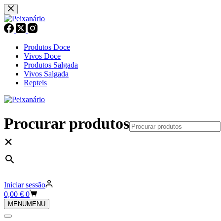
Pular
para
o
conteúdo
Produtos Doce
Vivos Doce
Produtos Salgada
Vivos Salgada
Repteis
Procurar produtos
×
Iniciar sessão
Carrinho
0,00
€
0
de
MENU
MENU
compras