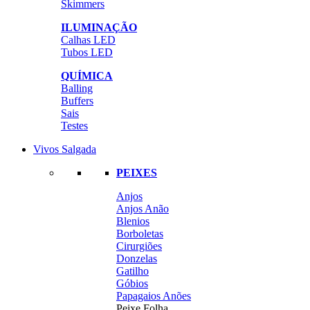
Skimmers
ILUMINAÇÃO
Calhas LED
Tubos LED
QUÍMICA
Balling
Buffers
Sais
Testes
Vivos Salgada
PEIXES
Anjos
Anjos Anão
Blenios
Borboletas
Cirurgiões
Donzelas
Gatilho
Góbios
Papagaios Anões
Peixe Folha