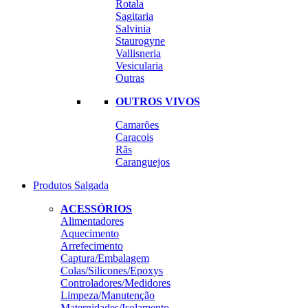
Rotala
Sagitaria
Salvinia
Staurogyne
Vallisneria
Vesicularia
Outras
OUTROS VIVOS
Camarões
Caracois
Rãs
Caranguejos
Produtos Salgada
ACESSÓRIOS
Alimentadores
Aquecimento
Arrefecimento
Captura/Embalagem
Colas/Silicones/Epoxys
Controladores/Medidores
Limpeza/Manutenção
Maternidades/Isolamento