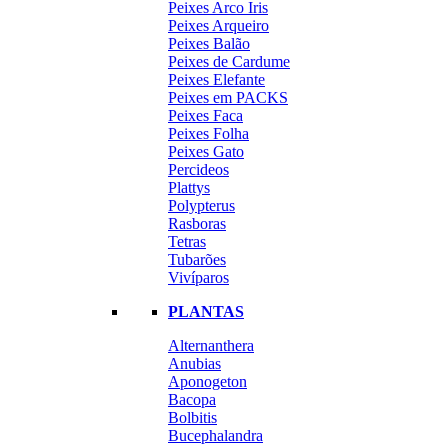
Peixes Arco Iris
Peixes Arqueiro
Peixes Balão
Peixes de Cardume
Peixes Elefante
Peixes em PACKS
Peixes Faca
Peixes Folha
Peixes Gato
Percideos
Plattys
Polypterus
Rasboras
Tetras
Tubarões
Vivíparos
PLANTAS
Alternanthera
Anubias
Aponogeton
Bacopa
Bolbitis
Bucephalandra