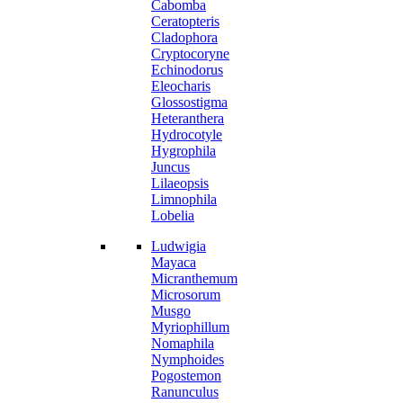
Cabomba
Ceratopteris
Cladophora
Cryptocoryne
Echinodorus
Eleocharis
Glossostigma
Heteranthera
Hydrocotyle
Hygrophila
Juncus
Lilaeopsis
Limnophila
Lobelia
Ludwigia
Mayaca
Micranthemum
Microsorum
Musgo
Myriophillum
Nomaphila
Nymphoides
Pogostemon
Ranunculus