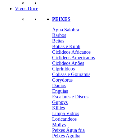
Vivos Doce
PEIXES
Água Salobra
Barbos
Bettas
Botias e Kuhli
Ciclideos Africanos
Ciclideos Americanos
Ciclideos Anões
Ciprinideos
Colisas e Gouramis
Corydoras
Danios
Enguias
Escalares e Discus
Guppys
Killies
Limpa Vidros
Loricarideos
Mollys
Peixes Água fria
Peixes Agulha