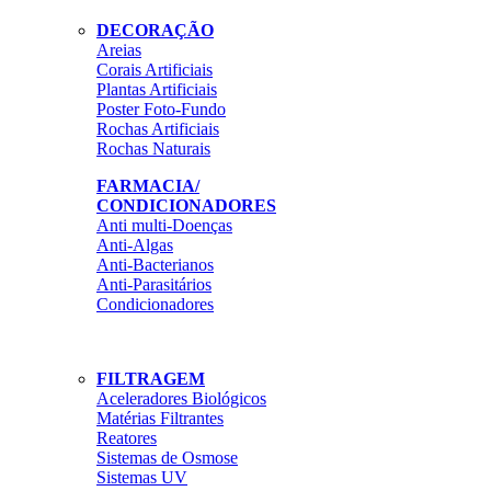
DECORAÇÃO
Areias
Corais Artificiais
Plantas Artificiais
Poster Foto-Fundo
Rochas Artificiais
Rochas Naturais
FARMACIA/
CONDICIONADORES
Anti multi-Doenças
Anti-Algas
Anti-Bacterianos
Anti-Parasitários
Condicionadores
FILTRAGEM
Aceleradores Biológicos
Matérias Filtrantes
Reatores
Sistemas de Osmose
Sistemas UV