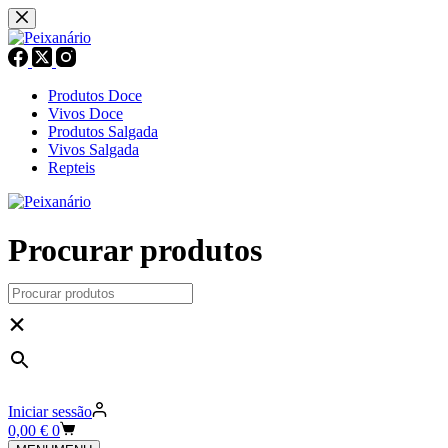
Pular
para
o
conteúdo
Produtos Doce
Vivos Doce
Produtos Salgada
Vivos Salgada
Repteis
Procurar produtos
×
Iniciar sessão
Carrinho
0,00
€
0
de