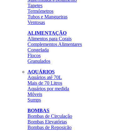
Tapetes
Termómetros
Tubos e Mangueiras
Ventosas
ALIMENTAÇÃO
Alimentos para Corais
Complementos Alimentares
Congelada
Flocos
Granulados
AQUÁRIOS
Aquários até 70L
Mais de 70 Litros
Aquários por medida
Móveis
Sumps
BOMBAS
Bombas de Circulação
Bombas Elevatórias
Bombas de Reposição