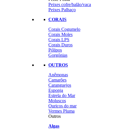
Peixes cofre/balão/vaca
Peixes Palhaço
CORAIS
Corais Cogumelo
Corais Moles
Corais LPS
Corais Duros
Pólipos
Gorgónias
OUTROS
Anêmonas
Camarões
Caranguejos
Esponja
Estrela do Mar
Moluscos
Ouriços do mar
Vermes Pluma
Outros
Algas