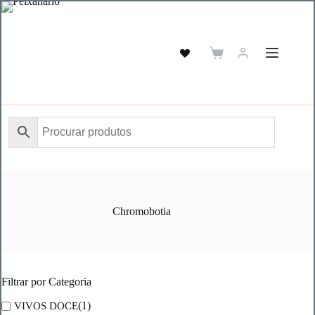
Pular
para
o
conteúdo
Carrinho
de
compras
Chromobotia
Filtrar por Categoria
(1)
VIVOS DOCE