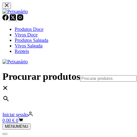
Pular
para
o
conteúdo
Produtos Doce
Vivos Doce
Produtos Salgada
Vivos Salgada
Repteis
Procurar produtos
×
Iniciar sessão
Carrinho
0,00
€
0
de
MENU
MENU
compras