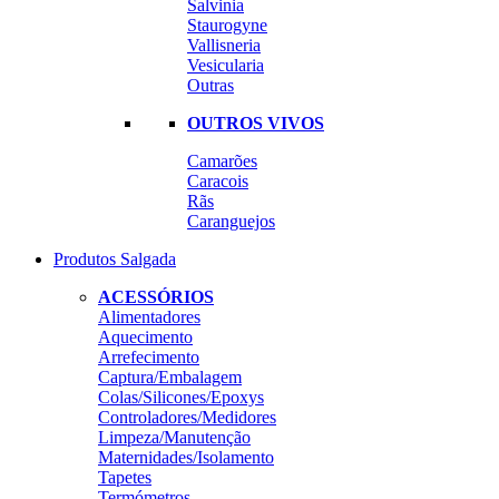
Salvinia
Staurogyne
Vallisneria
Vesicularia
Outras
OUTROS VIVOS
Camarões
Caracois
Rãs
Caranguejos
Produtos Salgada
ACESSÓRIOS
Alimentadores
Aquecimento
Arrefecimento
Captura/Embalagem
Colas/Silicones/Epoxys
Controladores/Medidores
Limpeza/Manutenção
Maternidades/Isolamento
Tapetes
Termómetros