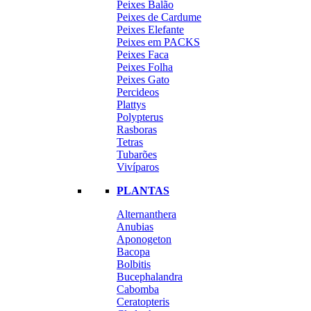
Peixes Balão
Peixes de Cardume
Peixes Elefante
Peixes em PACKS
Peixes Faca
Peixes Folha
Peixes Gato
Percideos
Plattys
Polypterus
Rasboras
Tetras
Tubarões
Vivíparos
PLANTAS
Alternanthera
Anubias
Aponogeton
Bacopa
Bolbitis
Bucephalandra
Cabomba
Ceratopteris