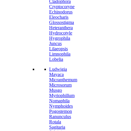
Cladophora
Cryptocoryne
Echinodorus
Eleocharis
Glossostigma
Heteranthera
Hydrocotyle
Hygrophila
Juncus
Lilaeopsis
Limnophila
Lobelia
Ludwigia
Mayaca
Micranthemum
Microsorum
Musgo
Myriophillum
Nomaphila
Nymphoides
Pogostemon
Ranunculus
Rotala
Sagitaria