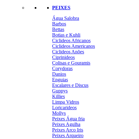
PEIXES
Água Salobra
Barbos
Bettas
Botias e Kuhli
Ciclideos Africanos
Ciclideos Americanos
Ciclideos Anões
Ciprinideos
Colisas e Gouramis
Corydoras
Danios
Enguias
Escalares e Discus
Guppys
Killies
Limpa Vidros
Loricarideos
Mollys
Peixes Água fria
Peixes Agulha
Peixes Arco Iris
Peixes Arqueiro