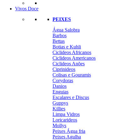
Vivos Doce
PEIXES
Água Salobra
Barbos
Bettas
Botias e Kuhli
Ciclideos Africanos
Ciclideos Americanos
Ciclideos Anões
Ciprinideos
Colisas e Gouramis
Corydoras
Danios
Enguias
Escalares e Discus
Guppys
Killies
Limpa Vidros
Loricarideos
Mollys
Peixes Água fria
Peixes Agulha