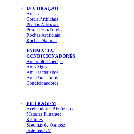
DECORAÇÃO
Areias
Corais Artificiais
Plantas Artificiais
Poster Foto-Fundo
Rochas Artificiais
Rochas Naturais
FARMACIA/
CONDICIONADORES
Anti multi-Doenças
Anti-Algas
Anti-Bacterianos
Anti-Parasitários
Condicionadores
FILTRAGEM
Aceleradores Biológicos
Matérias Filtrantes
Reatores
Sistemas de Osmose
Sistemas UV