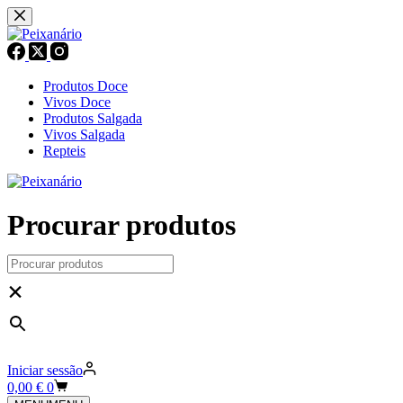
Pular
para
o
conteúdo
Produtos Doce
Vivos Doce
Produtos Salgada
Vivos Salgada
Repteis
Procurar produtos
×
Iniciar sessão
Carrinho
0,00
€
0
de