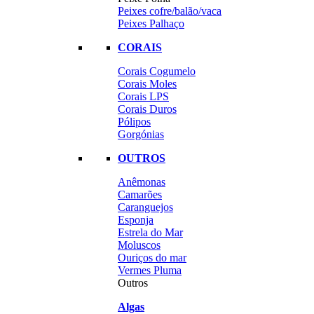
Peixes cofre/balão/vaca
Peixes Palhaço
CORAIS
Corais Cogumelo
Corais Moles
Corais LPS
Corais Duros
Pólipos
Gorgónias
OUTROS
Anêmonas
Camarões
Caranguejos
Esponja
Estrela do Mar
Moluscos
Ouriços do mar
Vermes Pluma
Outros
Algas