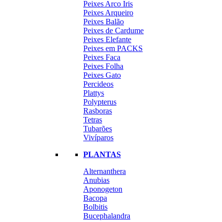
Peixes Arco Iris
Peixes Arqueiro
Peixes Balão
Peixes de Cardume
Peixes Elefante
Peixes em PACKS
Peixes Faca
Peixes Folha
Peixes Gato
Percideos
Plattys
Polypterus
Rasboras
Tetras
Tubarões
Vivíparos
PLANTAS
Alternanthera
Anubias
Aponogeton
Bacopa
Bolbitis
Bucephalandra