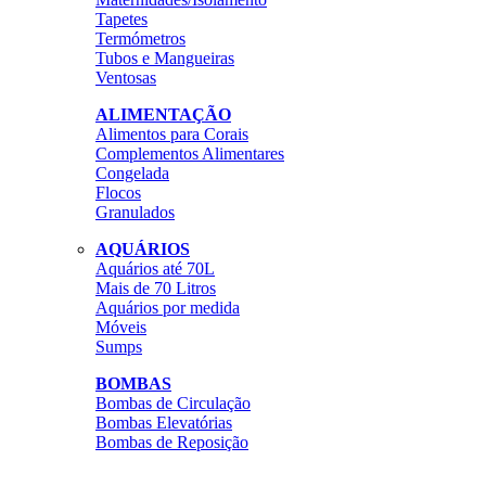
Tapetes
Termómetros
Tubos e Mangueiras
Ventosas
ALIMENTAÇÃO
Alimentos para Corais
Complementos Alimentares
Congelada
Flocos
Granulados
AQUÁRIOS
Aquários até 70L
Mais de 70 Litros
Aquários por medida
Móveis
Sumps
BOMBAS
Bombas de Circulação
Bombas Elevatórias
Bombas de Reposição