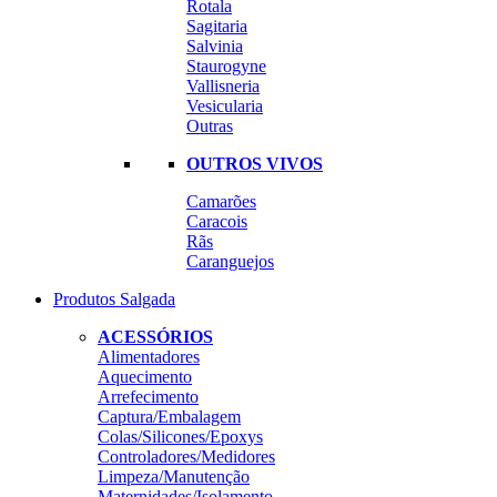
Rotala
Sagitaria
Salvinia
Staurogyne
Vallisneria
Vesicularia
Outras
OUTROS VIVOS
Camarões
Caracois
Rãs
Caranguejos
Produtos Salgada
ACESSÓRIOS
Alimentadores
Aquecimento
Arrefecimento
Captura/Embalagem
Colas/Silicones/Epoxys
Controladores/Medidores
Limpeza/Manutenção
Maternidades/Isolamento