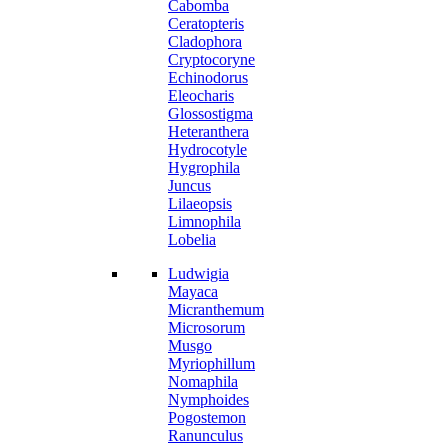
Cabomba
Ceratopteris
Cladophora
Cryptocoryne
Echinodorus
Eleocharis
Glossostigma
Heteranthera
Hydrocotyle
Hygrophila
Juncus
Lilaeopsis
Limnophila
Lobelia
Ludwigia
Mayaca
Micranthemum
Microsorum
Musgo
Myriophillum
Nomaphila
Nymphoides
Pogostemon
Ranunculus