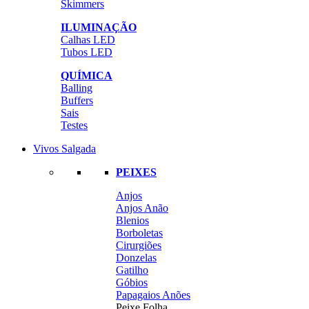
Skimmers
ILUMINAÇÃO
Calhas LED
Tubos LED
QUÍMICA
Balling
Buffers
Sais
Testes
Vivos Salgada
PEIXES
Anjos
Anjos Anão
Blenios
Borboletas
Cirurgiões
Donzelas
Gatilho
Góbios
Papagaios Anões
Peixe Folha