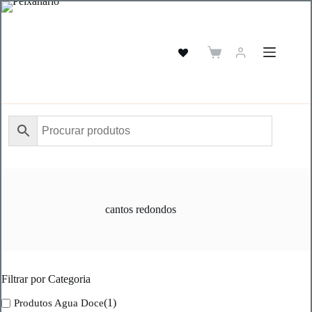
Pular
para
o
conteúdo
Carrinho
de
compras
cantos redondos
Filtrar por Categoria
(1)
Produtos Agua Doce