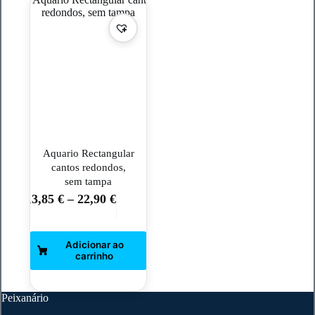
Aquario Rectangular
cantos redondos,
sem tampa
13,85
€
–
22,90
€
This
product
has
multiple
variants.
The
options
may
Peixanário
be
chosen