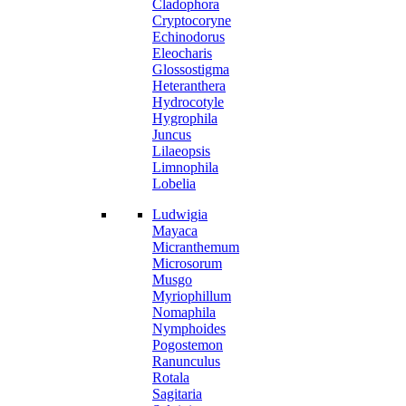
Cladophora
Cryptocoryne
Echinodorus
Eleocharis
Glossostigma
Heteranthera
Hydrocotyle
Hygrophila
Juncus
Lilaeopsis
Limnophila
Lobelia
Ludwigia
Mayaca
Micranthemum
Microsorum
Musgo
Myriophillum
Nomaphila
Nymphoides
Pogostemon
Ranunculus
Rotala
Sagitaria