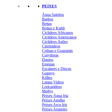
PEIXES
Água Salobra
Barbos
Bettas
Botias e Kuhli
Ciclideos Africanos
Ciclideos Americanos
Ciclideos Anões
Ciprinideos
Colisas e Gouramis
Corydoras
Danios
Enguias
Escalares e Discus
Guppys
Killies
Limpa Vidros
Loricarideos
Mollys
Peixes Água fria
Peixes Agulha
Peixes Arco Iris
Peixes Arqueiro