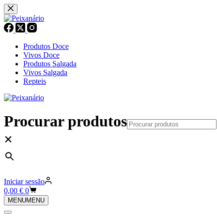
Pular
para
o
conteúdo
Produtos Doce
Vivos Doce
Produtos Salgada
Vivos Salgada
Repteis
Procurar produtos
×
Iniciar sessão
Carrinho
0,00
€
0
de
MENU
MENU
compras