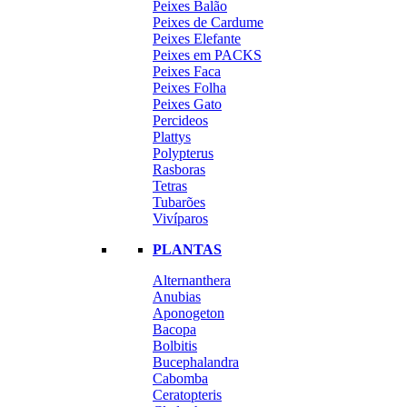
Peixes Balão
Peixes de Cardume
Peixes Elefante
Peixes em PACKS
Peixes Faca
Peixes Folha
Peixes Gato
Percideos
Plattys
Polypterus
Rasboras
Tetras
Tubarões
Vivíparos
PLANTAS
Alternanthera
Anubias
Aponogeton
Bacopa
Bolbitis
Bucephalandra
Cabomba
Ceratopteris