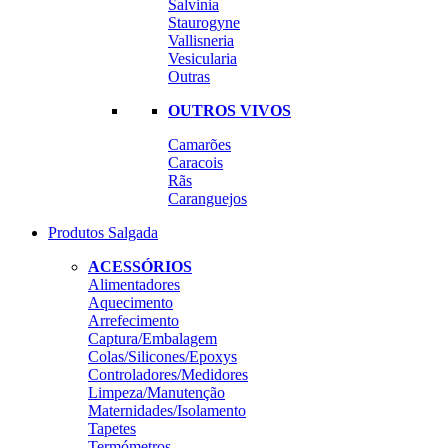
Salvinia
Staurogyne
Vallisneria
Vesicularia
Outras
OUTROS VIVOS
Camarões
Caracois
Rãs
Caranguejos
Produtos Salgada
ACESSÓRIOS
Alimentadores
Aquecimento
Arrefecimento
Captura/Embalagem
Colas/Silicones/Epoxys
Controladores/Medidores
Limpeza/Manutenção
Maternidades/Isolamento
Tapetes
Termómetros